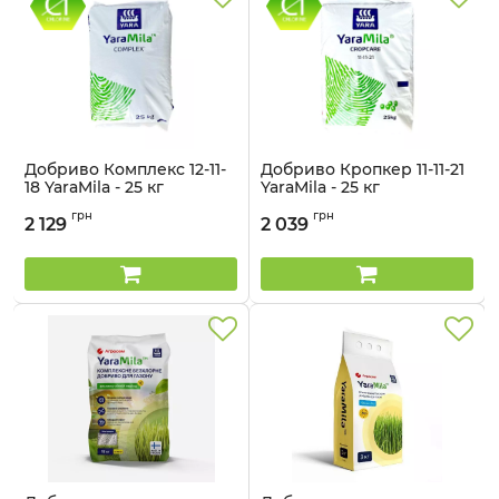
Добриво Комплекс 12-11-
Добриво Кропкер 11-11-21
18 YaraMila - 25 кг
YaraMila - 25 кг
Артикул:
3203141
Артикул:
3203130
грн
грн
2 129
2 039