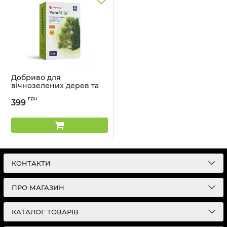
Добриво для
вічнозелених дерев та
кущів Осінь YaraMila - 1 кг
грн
399
Артикул:
3303132
КОНТАКТИ
ПРО МАГАЗИН
КАТАЛОГ ТОВАРІВ