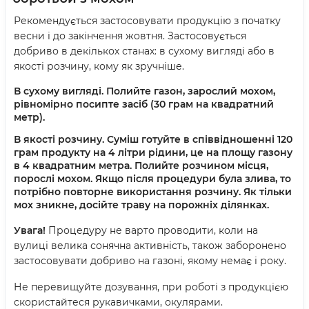
Рекомендується застосовувати продукцію з початку
весни і до закінчення жовтня. Застосовується
добриво в декількох станах: в сухому вигляді або в
якості розчину, кому як зручніше.
В сухому вигляді. Полийте газон, зарослий мохом,
рівномірно посипте засіб (30 грам на квадратний
метр).
В якості розчину. Суміш готуйте в співвідношенні 120
грам продукту на 4 літри рідини, це на площу газону
в 4 квадратним метра. Полийте розчином місця,
порослі мохом. Якщо після процедури була злива, то
потрібно повторне використання розчину. Як тільки
мох зникне, досійте траву на порожніх ділянках.
Увага!
Процедуру не варто проводити, коли на
вулиці велика сонячна активність, також заборонено
застосовувати добриво на газоні, якому немає і року.
Не перевищуйте дозування, при роботі з продукцією
скористайтеся рукавичками, окулярами.