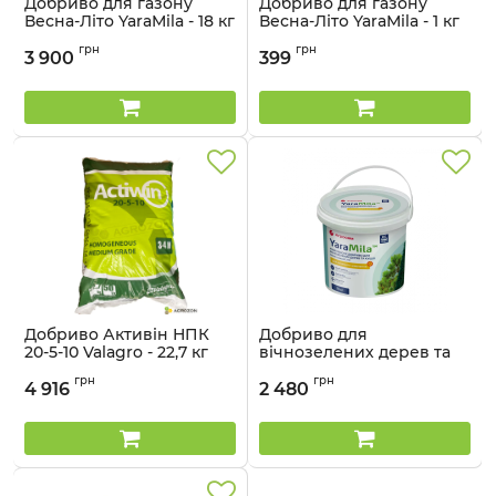
Добриво для газону
Добриво для газону
Весна-Літо YaraMila - 18 кг
Весна-Літо YaraMila - 1 кг
Артикул:
3303129
Артикул:
3303128
грн
грн
3 900
399
Добриво Активін НПК
Добриво для
20-5-10 Valagro - 22,7 кг
вічнозелених дерев та
кущів Осінь YaraMila - 10
Артикул:
3202328
грн
грн
кг
4 916
2 480
Артикул:
3303131