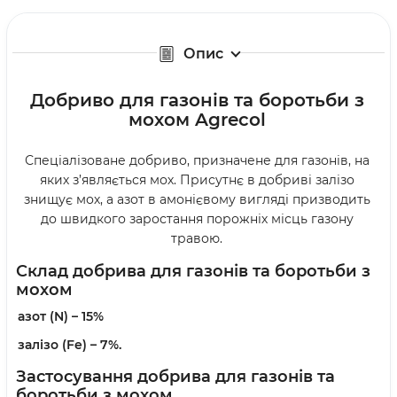
Опис
Добриво для газонів та боротьби з
мохом Agrecol
Спеціалізоване добриво, призначене для газонів, на
яких з’являється мох. Присутнє в добриві залізо
знищує мох, а азот в амонієвому вигляді призводить
до швидкого заростання порожніх місць газону
травою.
Склад добрива для
газонів та боротьби з
мохом
азот (N) – 15%
залізо (Fe) – 7%.
Застосування добрива
для
газонів та
боротьби з мохом