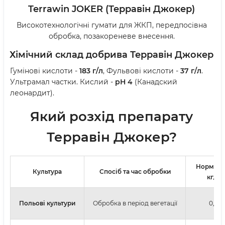
Terrawin JOKER (Терравін Джокер)
Високотехнологічні гумати для ЖКП, передпосівна
обробка, позакореневе внесення.
Хімічний склад
добрива Терравін Джокер
Гумінові кислоти -
183 г/л
, Фульвові кислоти -
37 г/л
.
Ультрамал частки. Кислий -
рН 4
(Канадский
леонардит).
Який розхід препарату
Терравін Джокер?
Норма в
Культура
Спосіб та час обробки
кг/л/га
Польові культури
Обробка в період вегетації
0,5-2