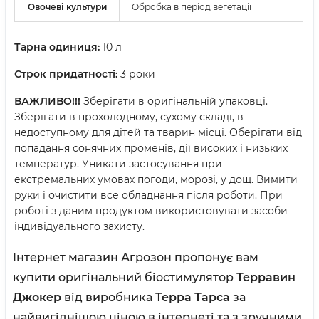
Овочеві культури
Обробка в період вегетації
1-4л
Тарна одиниця:
10 л
Строк придатності:
3 роки
ВАЖЛИВО!!!
Зберігати в оригінальній упаковці.
Зберігати в прохолодному, сухому складі, в
недоступному для дітей та тварин місці. Оберігати від
попадання сонячних променів, дії високих і низьких
температур. Уникати застосування при
екстремальних умовах погоди, морозі, у дощ. Вимити
руки і очистити все обладнання після роботи. При
роботі з даним продуктом використовувати засоби
індивідуального захисту.
Інтернет магазин Агрозон
пропонує вам
купити оригінальний біостимулятор
Терравин
Джокер
від виробника
Терра Тарса
за
найвигіднішою ціною в інтернеті та з зручними