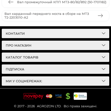
Вал промежуточный КПП МТЗ-80/82/892 (50-1701182)
Вал карданный переднего моста в сборе на МТЗ
72-2203010-А2
КОНТАКТИ
ПРО МАГАЗИН
КАТАЛОГ ТОВАРІВ
ПІДПИСКА
МИ У СОЦМЕРЕЖАХ:
© 2017 - 2026
AGROZON LTD.
Всі права захищені.