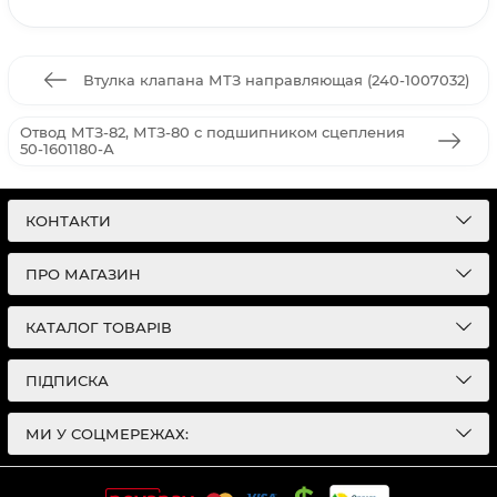
Втулка клапана МТЗ направляющая (240-1007032)
Отвод МТЗ-82, МТЗ-80 с подшипником сцепления
50-1601180-А
КОНТАКТИ
ПРО МАГАЗИН
КАТАЛОГ ТОВАРІВ
ПІДПИСКА
МИ У СОЦМЕРЕЖАХ: