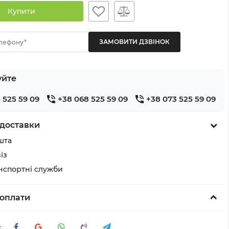
Купити
лефону*
уйте
 525 59 09
+38 068 525 59 09
+38 073 525 59 09
доставки
шта
із
анспортні служби
оплати
: