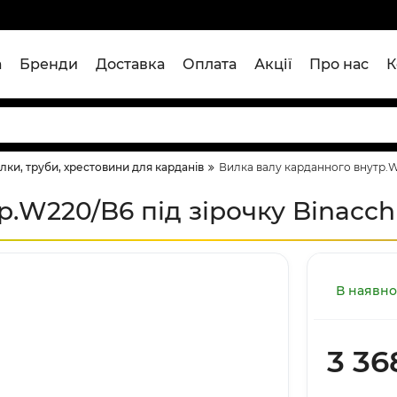
а
Бренди
Доставка
Оплата
Акції
Про нас
К
лки, труби, хрестовини для карданів
Вилка валу карданного внутр.W2
.W220/B6 під зірочку Binacch
В наявно
3 36