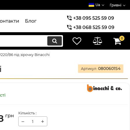
Ua
Гривні
+38 095 525 59 09
онтакти
Блог
+38 068 525 59 09
+38 073 525 59 09
0
20/B6 під зірочку Binacchi
i
0800601S4
Артикул:
сті
Кількість
:
8
грн
−
+