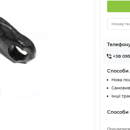
Номер те
Телефон
+38 095
Способи 
Нова по
Самовив
Інші тр
Способи 
Поділитися