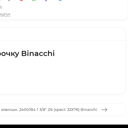
ідгук
очку Binacchi
овнішн. 2400/B4 1 3/8" Z6 (хрест. 32Х76) Binacchi