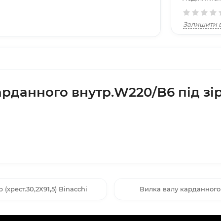
Залишити в
арданного внутр.W220/B6 під зір
(хрест.30,2Х91,5) Binacchi
Вилка валу карданного з