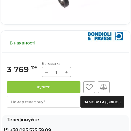
В наявності
Кількість
:
3 769
грн
−
+
Купити
Номер телефону*
Телефонуйте
+38 095 525 59 09