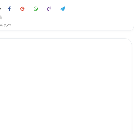
:
ідгук