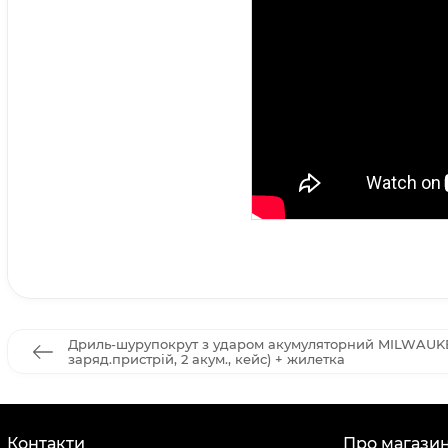
Дриль-шурупокрут з ударом акумуляторний MILWAUKE
заряд.пристрій, 2 акум., кейс) + жилетка
Контакти
Про магази