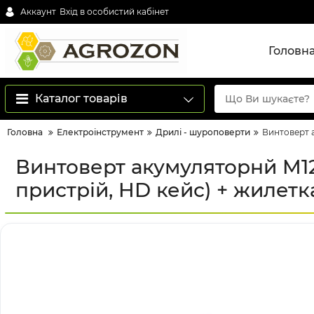
Аккаунт
Вхід в особистий кабінет
Головн
Каталог товарів
Головна
Електроінструмент
Дрилі - шуроповерти
Винтоверт а
Винтоверт акумуляторнй M12
пристрій, HD кейс) + жилетк