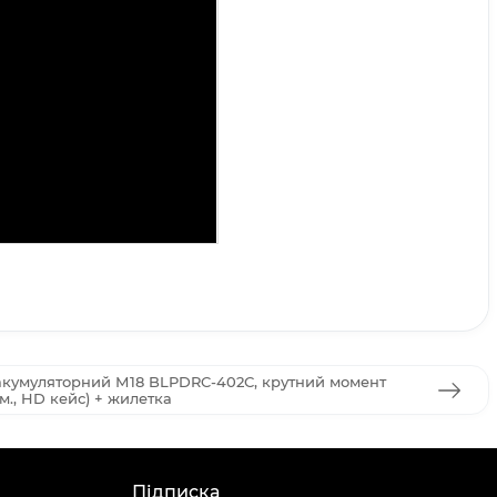
акумуляторний М18 BLPDRC-402С, крутний момент
м., HD кейс) + жилетка
Підписка