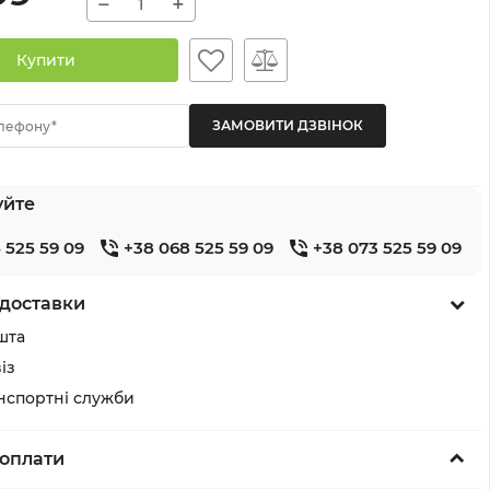
−
+
Купити
лефону*
уйте
 525 59 09
+38 068 525 59 09
+38 073 525 59 09
доставки
шта
із
анспортні служби
оплати