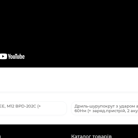
E, M12 BPD-202C (+
Дриль-шурупокрут з ударом 
60Нм (+ заряд.пристрій, 2 аку
н
Каталог товарів