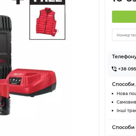
Номер те
Телефон
+38 095
Способи 
Нова по
Самовив
Інші тр
Способи 