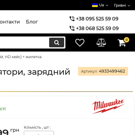
Ua
Гривні
+38 095 525 59 09
онтакти
Блог
+38 068 525 59 09
+38 073 525 59 09
0
й, HD кейс) + жилетка
ятори, зарядний
4933499462
Артикул:
сті
Кількість
, шт
:
99
грн