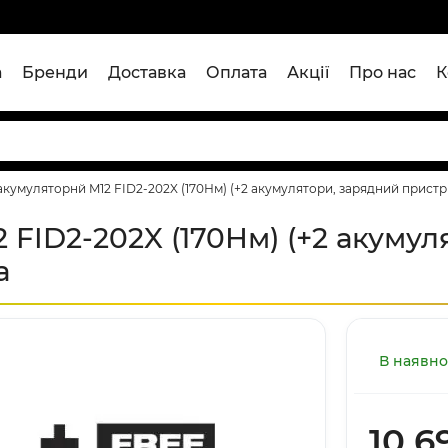
а
Бренди
Доставка
Оплата
Акції
Про нас
К
кумуляторнй M12 FID2-202X (170Нм) (+2 акумулятори, зарядний пристрі
 FID2-202X (170Нм) (+2 акумул
а
В наявно
10 6