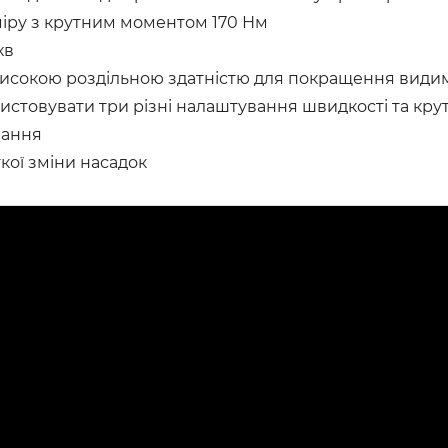
міру з крутним моментом 170 Нм
хв
 високою роздільною здатністю для покращення видим
товувати три різні налаштування швидкості та крут
вання
кої зміни насадок