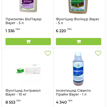
Прилипач БіоПауер
Фунгіцид Фолікур Bayer
Bayer - 5 л
- 5 л
Артикул:
160601
Артикул:
1206030
грн
грн
1 336
6 220
Фунгіцид Антракол
Інсектицид Сіванто
Bayer - 10 кг
Прайм Bayer - 1 л
Артикул:
120603
Артикул:
1306012
грн
грн
8 553
4 340