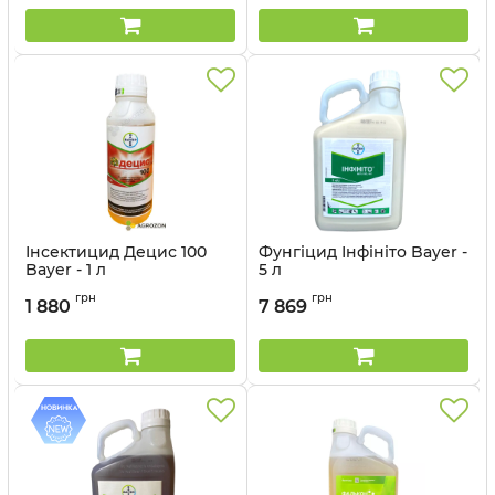
Інсектицид Децис 100
Фунгіцид Інфініто Bayer -
Bayer - 1 л
5 л
Артикул:
130603
Артикул:
120608
грн
грн
1 880
7 869