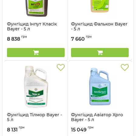
Фунгіцид Інпут Класік
Фунгіцид Фалькон Bayer
Bayer - 5 л
- 5 л
Артикул:
120607
Артикул:
1206026
грн
грн
8 838
7 660
Фунгіцид Тілмор Bayer -
Фунгіцид Авіатор Xpro
5 л
Bayer - 5 л
Артикул:
1206025
Артикул:
120601
грн
грн
8 131
15 049