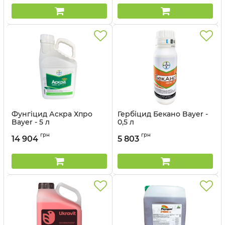
Фунгіцид Аскра Хпро
Гербіцид Бекано Bayer -
Bayer - 5 л
0,5 л
Артикул:
120605
Артикул:
110608
грн
грн
14 904
5 803