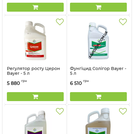
Регулятор росту Церон
Фунгіцид Солігор Bayer -
Bayer - 5 л
5 л
Артикул:
170601
Артикул:
1206022
грн
грн
5 880
6 510