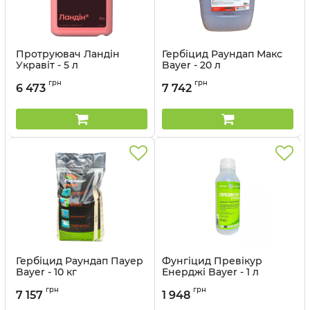
Протруювач Ландін
Гербіцид Раундап Макс
Укравіт - 5 л
Bayer - 20 л
Артикул:
1106024
грн
грн
6 473
7 742
Гербіцид Раундап Пауер
Фунгіцид Превікур
Bayer - 10 кг
Енерджі Bayer - 1 л
Артикул:
1106025
Артикул:
1206017
грн
грн
7 157
1 948