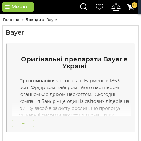
0
Меню
Головна
Бренди
Bayer
Bayer
Оригінальні препарати Bayer в
Україні
Про компанію:
заснована в Бармені в 1863
році Фрідріхом Байєром і його партнером
Іоганном Фрідріхом Вескоттом. Сьогодні
компанія Байєр - це один із світових лідерів на
ринку засобів захисту рослин, що пропонує
унікальні системи захисту різноманітних
сільськогосподарських культур.
+
Основні переваги компанії
:
висока якість