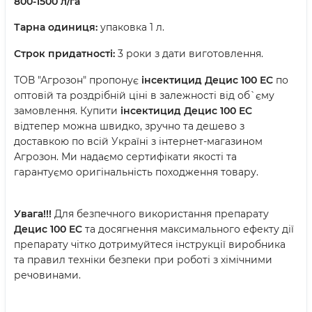
800-1500 л/га
Тарна одиниця:
упаковка 1 л.
Строк придатності:
3 роки з дати виготовлення.
ТОВ "Агрозон" пропонує
інсектицид
Децис 100 EC
по
оптовій та роздрібній ціні в залежності від об`єму
замовлення. Купити
інсектицид Децис 100 EC
відтепер можна швидко, зручно та дешево з
доставкою по всій Україні з інтернет-магазином
Агрозон. Ми надаємо сертифікати якості та
гарантуємо оригінальність походження товару.
Увага!!!
Для безпечного використання препарату
Децис 100 EC
та досягнення максимального ефекту дії
препарату чітко дотримуйтеся інструкції виробника
та правил техніки безпеки при роботі з хімічними
речовинами.