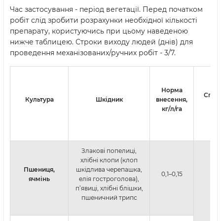
Час застосування - період вегетації. Перед початком
робіт слід зробити розрахунки необхідної кількості
препарату, користуючись при цьому наведеною
нижче таблицею. Строки виходу людей (днів) для
проведення механізованих/ручних робіт - 3/7.
Норма
Спосі
Культура
Шкідник
внесення,
об
кг/л/га
Злакові попелиці,
хлібні клопи (клоп
Пшениця,
шкідлива черепашка,
0,1–0,15
ячмінь
елія гостроголова),
п’явиці, хлібні блішки,
пшеничний трипс