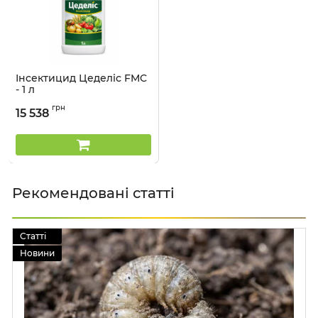
Інсектицид Цеделіс FMC
- 1 л
Артикул:
1301406
грн
15 538
Рекомендовані статті
Статті
Новини