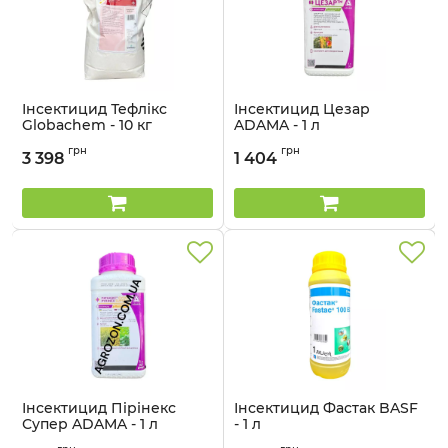
Інсектицид Тефлікс
Інсектицид Цезар
Globachem - 10 кг
ADAMA - 1 л
Артикул:
130702
Артикул:
13028014
грн
грн
3 398
1 404
Інсектицид Пірінекс
Інсектицид Фастак BASF
Супер ADAMA - 1 л
- 1 л
Артикул:
13028011
Артикул:
130505