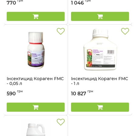
грн
грн
770
1 046
Інсектицид Кораген FMC
Інсектицид Кораген FMC
- 0,05 л
- 1 л
Артикул:
1301405
Артикул:
1301407
грн
грн
590
10 827