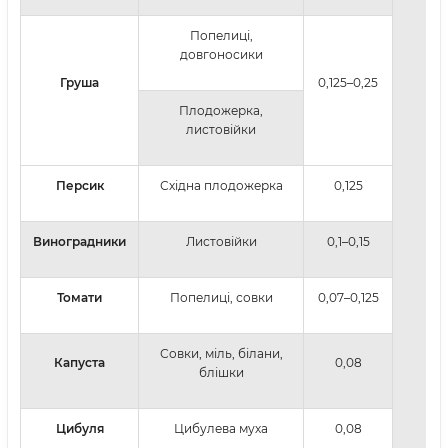
Попелиці,
довгоносики
Груша
0,125–0,25
Плодожерка,
листовійки
Персик
Східна плодожерка
0,125
Виноградники
Листовійки
0,1–0,15
Томати
Попелиці, совки
0,07–0,125
Совки, міль, білани,
Капуста
0,08
блішки
Цибуля
Цибулева муха
0,08