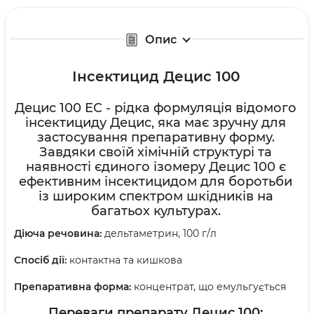
Опис
Інсектицид Децис 100
Децис 100 EC - рідка формуляція відомого
інсектициду Децис, яка має зручну для
застосування препаративну форму.
Завдяки своїй хімічній структурі та
наявності єдиного ізомеру Децис 100 є
ефективним інсектицидом для боротьби
із широким спектром шкідників на
багатьох культурах.
Діюча речовина:
дельтаметрин, 100 г/л
Спосіб дії:
контактна та кишкова
Препаративна форма:
концентрат, що емульгується
Переваги препарату
Децис 100: