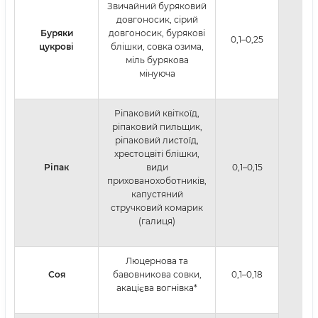
Звичайний буряковий
довгоносик, сірий
Буряки
довгоносик, бурякові
0,1–0,25
цукрові
блішки, совка озима,
міль бурякова
мінуюча
Ріпаковий квіткоїд,
ріпаковий пильщик,
ріпаковий листоїд,
хрестоцвіті блішки,
Ріпак
види
0,1–0,15
прихованохоботників,
капустяний
стручковий комарик
(галиця)
Люцернова та
Соя
бавовникова совки,
0,1–0,18
акацієва вогнівка*