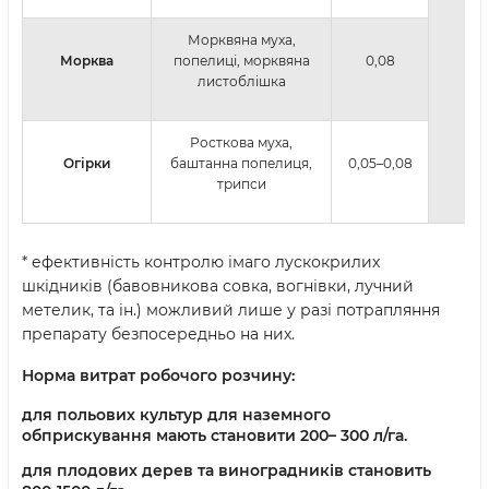
Морквяна муха,
Морква
попелиці, морквяна
0,08
листоблішка
Росткова муха,
Огірки
баштанна попелиця,
0,05–0,08
трипси
* ефективність контролю імаго лускокрилих
шкідників (бавовникова совка, вогнівки, лучний
метелик, та ін.) можливий лише у разі потрапляння
препарату безпосередньо на них.
Норма витрат робочого розчину:
для польових культур для наземного
обприскування мають становити 200– 300 л/га.
для плодових дерев та виноградників становить