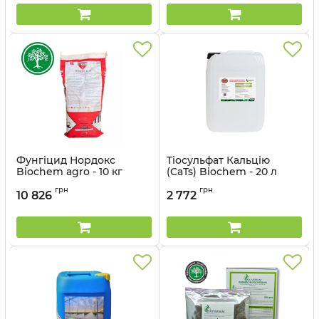
Фунгіцид Нордокс
Тіосульфат Кальцію
Biochem agro - 10 кг
(CaTs) Biochem - 20 л
Артикул:
12041501
грн
грн
10 826
2 772