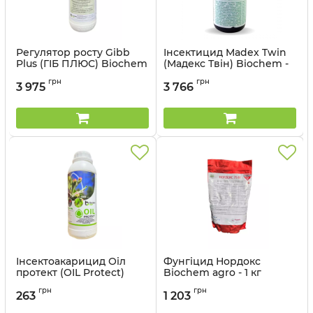
Регулятор росту Gibb
Інсектицид Madex Twin
Plus (ГІБ ПЛЮС) Biochem
(Мадекс Твін) Biochem -
- 1 л
0,1 л
грн
грн
3 975
3 766
Артикул:
12041509
Артикул:
12041512
Інсектоакарицид Оіл
Фунгіцид Нордокс
протект (OIL Protect)
Biochem agro - 1 кг
Biochem - 1 л
Артикул:
12041502
грн
грн
263
1 203
Артикул:
12041514