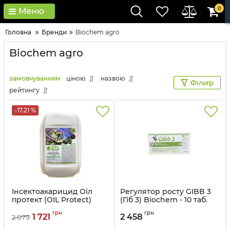
0
Меню
Головна
Бренди
Biochem agro
Biochem agro
замовчуванням
ціною
назвою
Фільтр
рейтингу
-17.21 %
Інсектоакарицид Оіл
Регулятор росту GIBB 3
протект (OIL Protect)
(Гіб 3) Biochem - 10 таб.
Biochem - 10 л
Артикул:
12041510
грн
грн
1 721
2 458
2 079
Артикул:
12041511