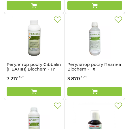
Регулятор росту Gibbalin
Регулятор росту Платіна
(ГІБАЛІН) Biochem - 1 л
Biochem - 1 л
Артикул:
12041507
грн
грн
7 217
3 870