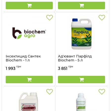
Інсектицид Сантек
Ад'ювант Парфілд
Biochem - 1 л
Biochem - 5 л
грн
грн
1 993
3 851