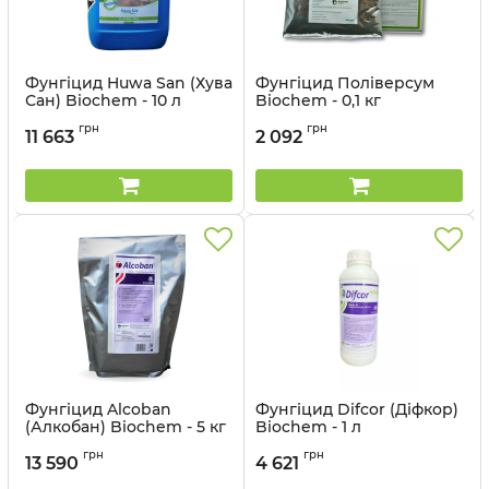
Фунгіцид Huwa San (Хува
Фунгіцид Поліверсум
Сан) Biochem - 10 л
Biochem - 0,1 кг
Артикул:
12041503
Артикул:
12041513
грн
грн
11 663
2 092
Фунгіцид Alcoban
Фунгіцид Difcor (Діфкор)
(Алкобан) Biochem - 5 кг
Biochem - 1 л
Артикул:
12041505
Артикул:
12041504
грн
грн
13 590
4 621