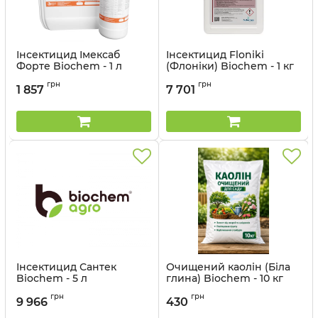
Інсектицид Імексаб
Інсектицид Floniki
Форте Biochem - 1 л
(Флоніки) Biochem - 1 кг
грн
грн
1 857
7 701
Інсектицид Сантек
Очищений каолін (Біла
Biochem - 5 л
глина) Biochem - 10 кг
грн
грн
9 966
430