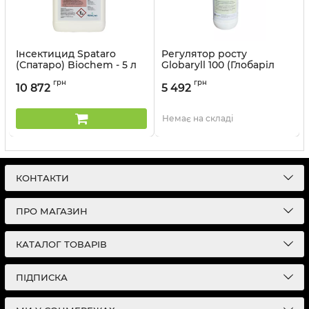
Інсектицид Spataro
Регулятор росту
(Спатаро) Biochem - 5 л
Globaryll 100 (Глобаріл
100) Biochem - 1 л
грн
грн
10 872
5 492
Артикул:
12041508
Немає на складі
КОНТАКТИ
ПРО МАГАЗИН
КАТАЛОГ ТОВАРІВ
ПІДПИСКА