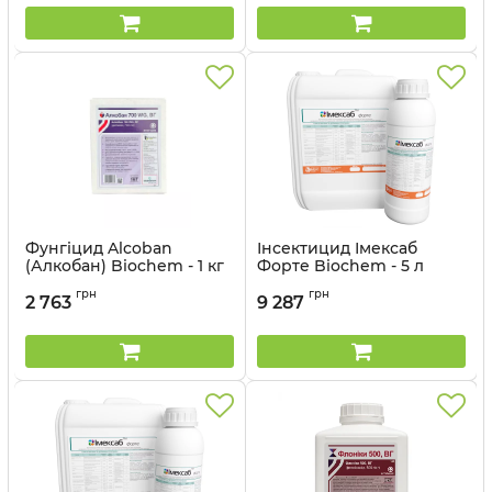
Фунгіцид Alcoban
Інсектицид Імексаб
(Алкобан) Biochem - 1 кг
Форте Biochem - 5 л
Артикул:
12041506
грн
грн
2 763
9 287