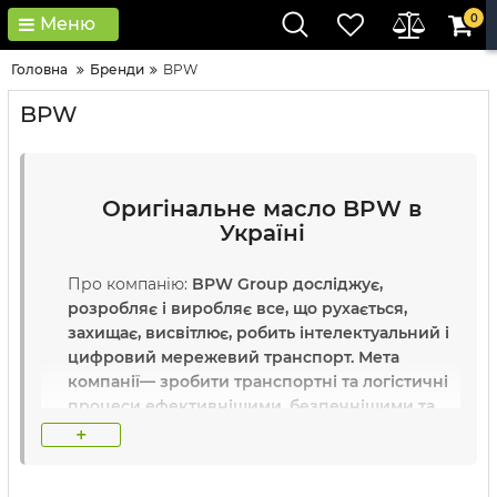
0
Меню
Головна
Бренди
BPW
BPW
Оригінальне масло BPW в
Україні
Про компанію:
BPW Group досліджує,
розробляє і виробляє все, що рухається,
захищає, висвітлює, робить інтелектуальний і
цифровий мережевий транспорт.
Мета
компанії— зробити транспортні та логістичні
процеси ефективнішими, безпечнішими та
більш передбачуваними для своїх клієнтів у
+
довгостроковій перспективі.
BPW
є
прикладом: не лише через продукти та