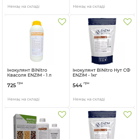
Немає на складі
Немає на складі
Інокулянт BiNitro
Інокулянт BiNitro Нут СФ
Квасоля ENZIM - 1 л
ENZIM - 1кг
Артикул:
11003927
Артикул:
11003926
грн
грн
725
544
Немає на складі
Немає на складі