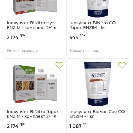
Інокулянт BiNitro Нут
Інокулянт BiNitro СФ
ENZIM - комплект 2+1 л
Горох ENZIM - 1кг
Артикул:
11003925
Артикул:
11003924
грн
грн
2 174
544
Немає на складі
Немає на складі
Інокулянт BiNitro Горох
Інокулянт Біомаг-Соя СФ
ENZIM - комплект 2+1 л
ENZIM - 1 кг
Артикул:
11003923
Артикул:
11003922
грн
грн
2 174
1 087