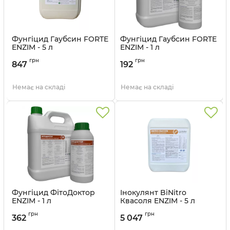
Фунгіцид Гаубсин FORTE
Фунгіцид Гаубсин FORTE
ENZIM - 5 л
ENZIM - 1 л
грн
грн
847
192
Немає на складі
Немає на складі
Фунгіцид ФітоДоктор
Інокулянт BiNitro
ENZIM - 1 л
Квасоля ENZIM - 5 л
Артикул:
11003928
грн
грн
362
5 047