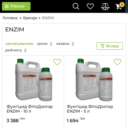
0
Меню
Головна
Бренди
ENZIM
ENZIM
замовчуванням
ціною
назвою
Фільтр
рейтингу
Фунгіцид ФітоДоктор
Фунгіцид ФітоДоктор
ENZIM - 10 л
ENZIM - 5 л
грн
грн
3 388
1 694