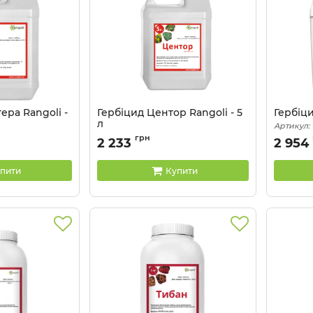
ера Rangoli -
Гербіцид Центор Rangoli - 5
Гербіци
л
Артикул:
Артикул:
11033034
грн
2 233
2 954
пити
Купити