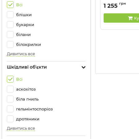
Артикул:
11033028
грн
Всі
1 255
блішки
Ку
букарки
білани
білокрилки
Дивитись все
Шкідливі об'єкти
Всі
аскохітоз
біла гниль
гельмінтоспоріоз
дротяники
Дивитись все