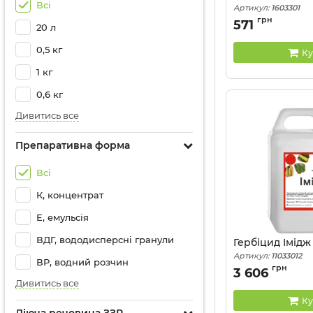
Всі
Артикул:
1603301
грн
571
20 л
0,5 кг
Ку
1 кг
0,6 кг
Дивитись все
Препаративна форма
Всі
К, концентрат
Е, емульсія
ВДГ, вододисперсні гранули
Гербіцид Імідж 
Артикул:
11033012
ВР, водний розчин
грн
3 606
Дивитись все
Ку