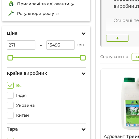
Прилипачі та ад'юванти
виробницт
Регулятори росту
Основні п
Ціна
Найвідоміш
+
-
грн
Назва вир
Сортувати по:
з
Країна:
Укр
Країна виробник
Всі
Компанія
A
Індія
інтернеті 
Украина
походженн
Китай
Тара
Ад'ювант Трейд 