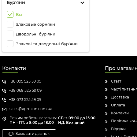
Бур'яни
Всі
Злаковые сорняки
Дводольні бур'яни
Злакові та дводольні бур'яни
Контакти
Про магази
+38 095 525 59 09
Статті
Часті питанн
+38 068 525 59 09
Доставка
+38 073 525 59 09
Оплата
sales@agrozon.com.ua
Контакти
Режим роботи магазину:
СБ: з 09:00 до 15:00
Політика кон
ПН - ПТ: з 8:00 до 18:00
НД: Вихідний
Відгуки
Замовити дзвінок
Ми на Prom.