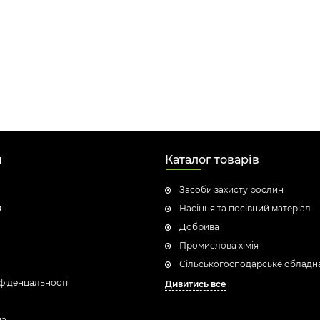
н
Каталог товарів
Засоби захисту рослин
я
Насіння та посівний матеріал
Добрива
Промислова хімія
Сільськогосподарське обладн
фіденцальності
Дивитись все
ua