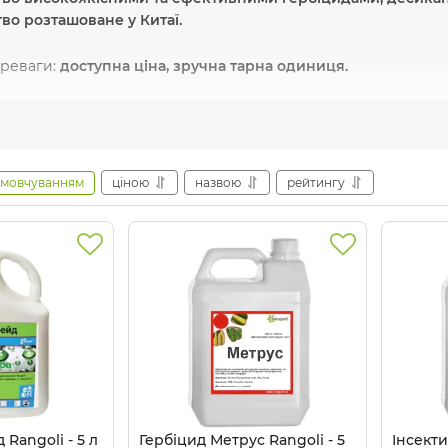
во розташоване у Китаї.
ереваги:
доступна ціна, зручна тарна одиниця.
і препарати:
Актор, Дон, Флора, Гранік, Дерозант, Дік, Гліф
обника:
ТОВ "Ранголі"
амовчуванням
ціною
назвою
рейтингу
аїна
Де купити препарати Ра
grozon.com.ua
пропонує вам купити оригінальні препарати 
та із зручними умовами доставки по Україні. Ми надаємо серт
я товару!
Rangoli - 5 л
Гербіцид Метрус Rangoli - 5
Інсекти