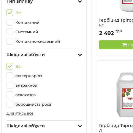
Тип впливу
Всі
Гербіцид Трігор
Контактний
кг
Артикул:
11033031
грн
Системний
2 492
Контактно-системний
Ку
Шкідливі об'єкти
Всі
альтернаріоз
антракноз
аскохитоз
борошниста роса
Дивитись все
Гербіцид Таргон
Шкідливі об'єкти
л