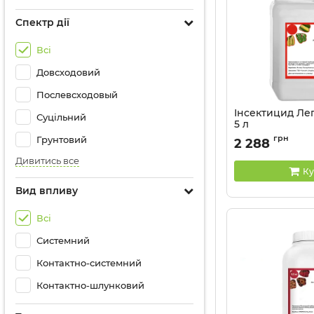
Спектр дії
Всі
Довсходовий
Послевсходовый
Інсектицид Лег
Суцільний
5 л
Артикул:
13033010
грн
Грунтовий
2 288
Дивитись все
Ку
Вид впливу
Всі
Системний
Контактно-системний
Контактно-шлунковий