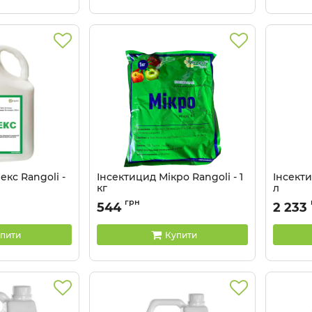
екс Rangoli -
Інсектицид Мікро Rangoli - 1
Інсекти
кг
л
Артикул:
13033012
Артикул:
грн
544
2 233
пити
Купити