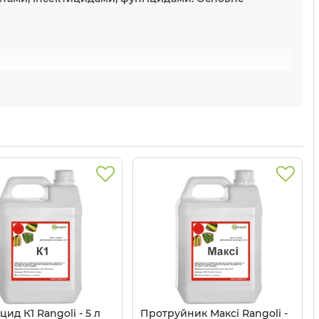
ат, Мілано, Прадо, Прайм.
нголі
в Україні?
від виробника Ранголі за найвигіднішою ціною в
ифікат якості та гарантуємо оригінальність
цид К1 Rangoli - 5 л
Протруйник Максі Rangoli -