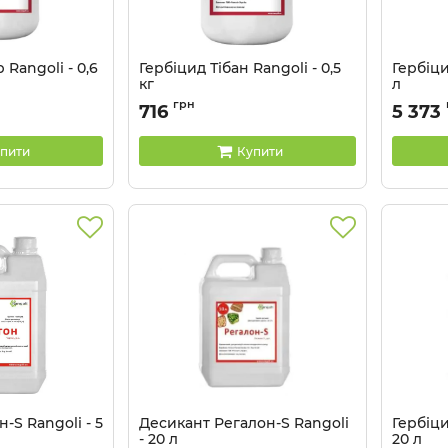
 Rangoli - 0,6
Гербіцид Тібан Rangoli - 0,5
Гербіци
кг
л
Артикул:
11033030
Артикул:
грн
716
5 373
пити
Купити
-S Rangoli - 5
Десикант Регалон-S Rangoli
Гербіци
- 20 л
20 л