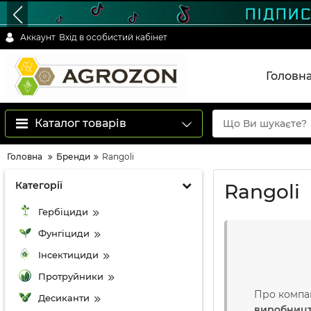
Аккаунт
Вхід в особистий кабінет
Головн
Каталог товарів
Головна
Бренди
Rangoli
Категорії
Rangoli
Гербіциди
Фунгіциди
Інсектициди
Протруйники
Про компа
Десиканти
виробницт