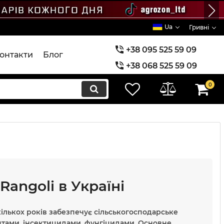
Ua
Гривні
+38 095 525 59 09
онтакти
Блог
+38 068 525 59 09
+38 073 525 59 09
0
Rangoli в Україні
кількох років забезпечує сільськогосподарське
тами, інсектицидами, фунгіцидами. Основне