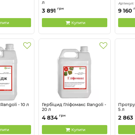
л
Артикул:
Артикул:
11033017
грн
3 891
9 160
пити
Купити
Rangoli - 10 л
Гербіцид Гліфомакс Rangoli -
Протрую
20 л
5 л
Артикул:
1103306
Артикул:
грн
4 834
2 863
пити
Купити