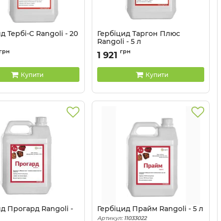
д Тербі-С Rangoli - 20
Гербіцид Таргон Плюс
Rangoli - 5 л
11033029
Артикул:
11033027
грн
грн
1 921
Купити
Купити
д Прогард Rangoli -
Гербіцид Прайм Rangoli - 5 л
Артикул:
11033022