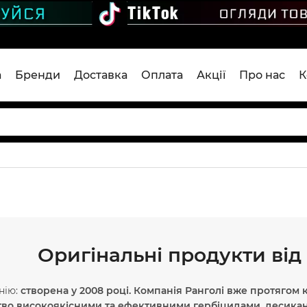
а
Бренди
Доставка
Оплата
Акції
Про нас
К
Оригінальні продукти від 
нію:
створена у 2008 році. Компанія Ранголі вже протягом 
во високоякісними та ефективними гербіцидами, десикан