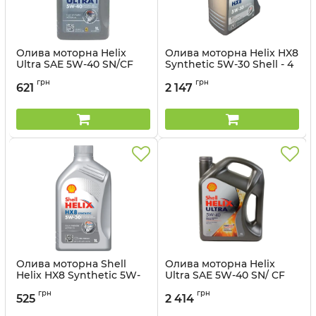
Олива моторна Helix
Олива моторна Helix HX8
Ultra SAE 5W-40 SN/CF
Synthetic 5W-30 Shell - 4
Shell - 1 л
л
грн
грн
621
2 147
Артикул:
550073578
Артикул:
550052835
Олива моторна Shell
Олива моторна Helix
Helix HX8 Synthetic 5W-
Ultra SAE 5W-40 SN/ CF
40 - 1 л
Shell - 4 л
грн
грн
525
2 414
Артикул:
550070335
Артикул:
550073588