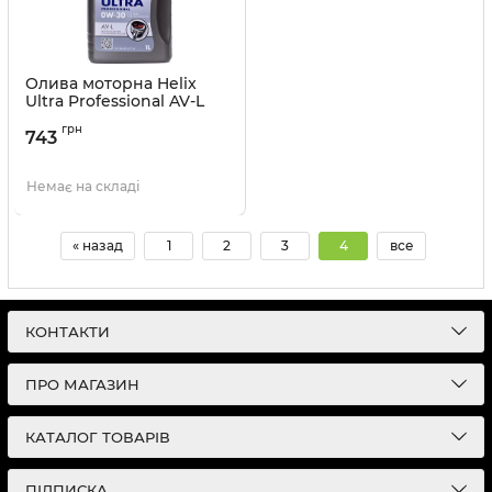
Олива моторна Helix
Ultra Professional AV-L
0W-30 Shell - 1 л
грн
743
Артикул:
550046303
Немає на складі
« назад
1
2
3
4
все
КОНТАКТИ
ПРО МАГАЗИН
КАТАЛОГ ТОВАРІВ
ПІДПИСКА