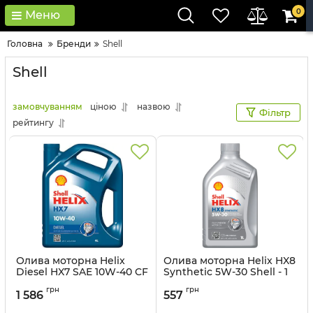
0
Меню
Головна
Бренди
Shell
Shell
замовчуванням
ціною
назвою
Фільтр
рейтингу
Олива моторна Helix
Олива моторна Helix HX8
Diesel HX7 SAE 10W-40 CF
Synthetic 5W-30 Shell - 1
Shell - 4 л
л
грн
грн
1 586
557
Артикул:
550046310
Артикул:
550052791