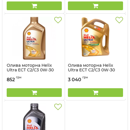
Олива моторна Helix
Олива моторна Helix
Ultra ECT C2/C3 0W-30
Ultra ECT C2/C3 0W-30
Shell - 1 л
Shell - 4 л
грн
грн
852
3 040
Артикул:
550046305
Артикул:
550046306