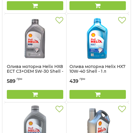
Олива моторна Helix HX8
Олива моторна Helix HX7
ECT C3+OEM 5W-30 Shell -
10W-40 Shell - 1 л
1 л
Артикул:
550070412
грн
грн
589
439
Артикул:
550048140