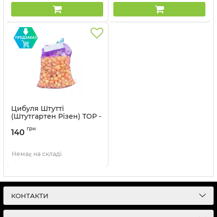
Цибуля Штутті
(Штутгартен Різен) ТОР -
1 кг
грн
140
Артикул:
29040516-1
Немає на складі
КОНТАКТИ