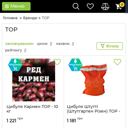
0
Меню
Головна
Бренди
ТОР
ТОР
замовчуванням
ціною
назвою
Фільтр
рейтингу
Цибуля Кармен TOP - 10
Цибуля Штутті
кг
(Штутгартен Різен) ТОР -
10 кг
Артикул:
2904059
грн
грн
1 221
1 181
Артикул:
29040516