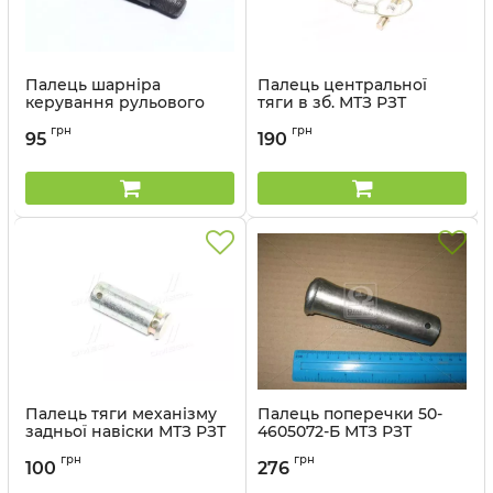
Палець шарніра
Палець центральної
керування рульового
тяги в зб. МТЗ РЗТ
МТЗ РЗТ
Артикул:
А61.03.001-02.00 СБ
грн
грн
95
190
Артикул:
А35.32.002
Палець тяги механізму
Палець поперечки 50-
задньої навіски МТЗ РЗТ
4605072-Б МТЗ РЗТ
Артикул:
50-4605049
Артикул:
А61.10.002
грн
грн
100
276