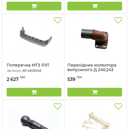
Поперечка МТЗ РЗТ
Перехідник колектора
випускного Д 240,243
Артикул:
80-4605046
(купл. ММЗ)
грн
грн
2 627
539
Артикул:
240-1008021-Б1