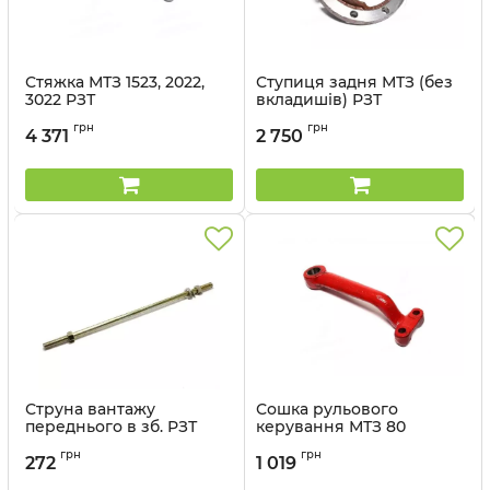
Стяжка МТЗ 1523, 2022,
Ступиця задня МТЗ (без
3022 РЗТ
вкладишів) РЗТ
Артикул:
1522-4605120
Артикул:
50-3104015
грн
грн
4 371
2 750
Струна вантажу
Сошка рульового
переднього в зб. РЗТ
керування МТЗ 80
(товста) РЗТ
Артикул:
70-4235015
грн
грн
272
1 019
Артикул:
50-3405042