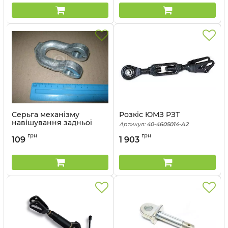
Серьга механізму
Розкіс ЮМЗ РЗТ
навішування задньої
Артикул:
40-4605014-А2
МТЗ 1221 РЗТ
грн
грн
109
1 903
Артикул:
1221-4605107