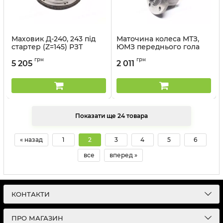
Маховик Д-240, 243 під
Маточина колеса МТЗ,
стартер (Z=145) РЗТ
ЮМЗ переднього гола
РЗТ
Артикул:
240-1005114-А1-04
грн
грн
5 205
2 011
Артикул:
А04.03.021
Показати ще 24 товара
« назад
1
2
3
4
5
6
все
вперед »
КОНТАКТИ
ПРО МАГАЗИН