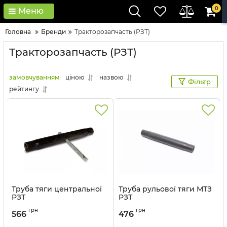
0
Меню
Головна
Бренди
Тракторозапчасть (РЗТ)
Тракторозапчасть (РЗТ)
замовчуванням
ціною
назвою
Фільтр
рейтингу
Труба тяги центральної
Труба рульової тяги МТЗ
РЗТ
РЗТ
Артикул:
А61.03.101
Артикул:
52-3003026
грн
грн
566
476