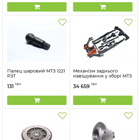
Палец шаровий МТЗ 1221
Механізм заднього
РЗТ
навішування у зборі МТЗ
РЗТ
Артикул:
1220-3003021
грн
грн
131
34 659
Артикул:
70-4605010