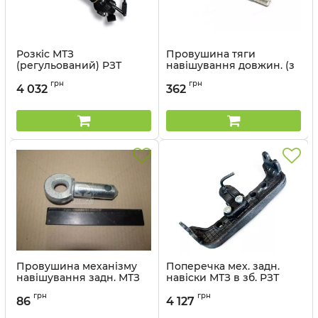
Розкіс МТЗ
Провушина тяги
(регульований) РЗТ
навішування довжин. (з
гідропідйомником) МТЗ
Артикул:
80-4605150-02
грн
грн
800-952,1221 РЗТ
4 032
362
Артикул:
1220-4605108-01
Провушина механізму
Поперечка мех. задн.
навішування задн. МТЗ
навіски МТЗ в зб. РЗТ
РЗТ
Артикул:
80-4605025
грн
грн
86
4 127
Артикул:
70-4605048 А