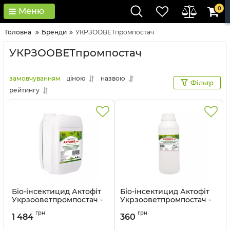
0
Меню
Головна
Бренди
УКРЗООВЕТпромпостач
УКРЗООВЕТпромпостач
замовчуванням
ціною
назвою
Фільтр
рейтингу
Біо-інсектицид Актофіт
Біо-інсектицид Актофіт
Укрзооветпромпостач -
Укрзооветпромпостач -
4,8 л
0,9 л
грн
грн
1 484
360