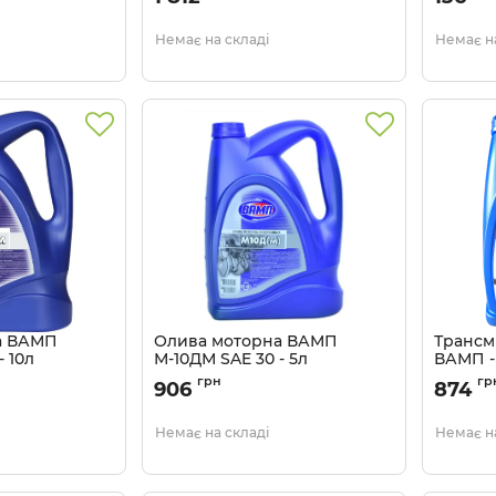
Немає на складі
Немає на
а ВАМП
Олива моторна ВАМП
Трансмі
- 10л
М-10ДМ SAE 30 - 5л
ВАМП -
Артикул:
638
Артикул:
грн
гр
906
874
Немає на складі
Немає на