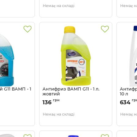
Немає на складі
Немає на
 G11 ВАМП - 1
Антифриз ВАМП G11 - 1 л.
Антифр
жовтий
10 л
7
Артикул:
4802946953
Артикул:
грн
гр
136
634
Немає на складі
Немає на