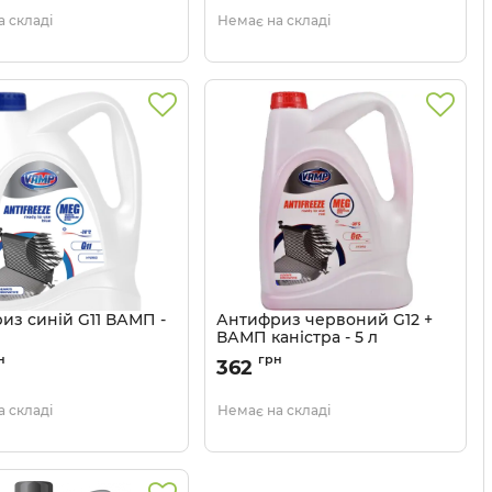
 складі
Немає на складі
из синій G11 ВАМП -
Антифриз червоний G12 +
ВАМП каністра - 5 л
48021111773
Артикул:
48021111769
н
грн
362
 складі
Немає на складі