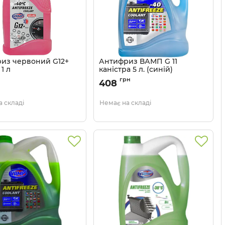
из червоний G12+
Антифриз ВАМП G 11
1 л
каністра 5 л. (синій)
48021111766
Артикул:
4802946961
грн
408
 складі
Немає на складі