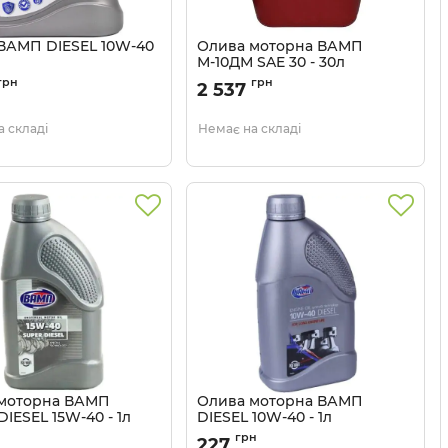
ВАМП DIESEL 10W-40
Олива моторна ВАМП
М-10ДМ SAE 30 - 30л
4534
Артикул:
641
грн
грн
2 537
 складі
Немає на складі
моторна ВАМП
Олива моторна ВАМП
IESEL 15W-40 - 1л
DIESEL 10W-40 - 1л
4540
Артикул:
4533
грн
227