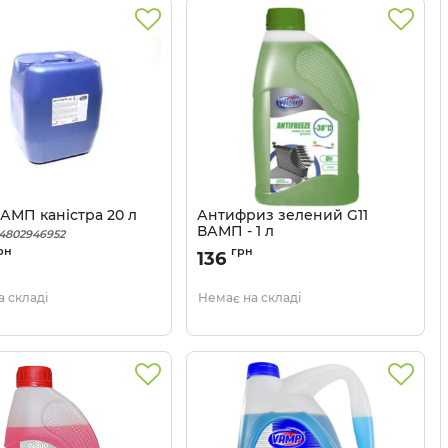
ВАМП каністра 20 л
Антифриз зелений G11
ВАМП - 1 л
4802946952
Артикул:
48021111764
рн
грн
136
 складі
Немає на складі