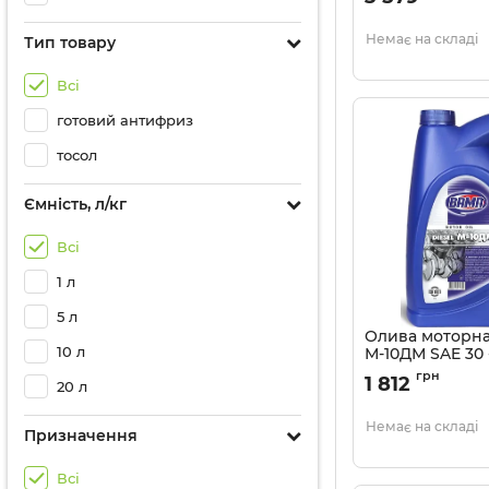
Немає на складі
Тип товару
Всі
готовий антифриз
тосол
Ємність, л/кг
Всі
1 л
5 л
Олива моторн
10 л
М-10ДМ SAE 30 
Артикул:
639
грн
1 812
20 л
Немає на складі
Призначення
Всі