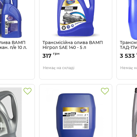
олива ВАМП
Трансмісійна олива ВАМП
Трансм
ан. п/е 10 л.
Нігрол SAE 140 - 5 л
ТАД-17и
Артикул:
555
Артикул:
грн
317
3 533
Немає на складі
Немає на