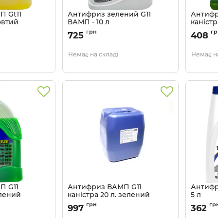
П Gt11
Антифриз зелений G11
Антифр
овтий
ВАМП - 10 л
каністр
58
Артикул:
48021111771
Артикул:
грн
гр
725
408
Немає на складі
Немає на
П G11
Антифриз ВАМП G11
Антифр
елений
каністра 20 л. зелений
5 л
55
Артикул:
4802946962
Артикул:
грн
гр
997
362