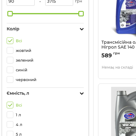
-
грн
Колір
Всі
Трансмісійна 
Нігрол SAE 140 к
жовтий
Артикул:
935
грн
589
зелений
Немає на складі
синій
червоний
Ємність, л
Всі
1 л
4 л
5 л