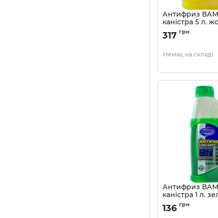
Антифриз ВАМ
каністра 5 л. ж
Артикул:
48029469
грн
317
Немає на складі
Антифриз ВАМ
каністра 1 л. з
Артикул:
48029469
грн
136