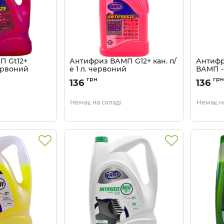
П Gt12+
Антифриз ВАМП G12+ кан. п/
Антифр
червоний
е 1 л. червоний
ВАМП - 
60
Артикул:
4802946956
Артикул:
грн
грн
136
136
Немає на складі
Немає на