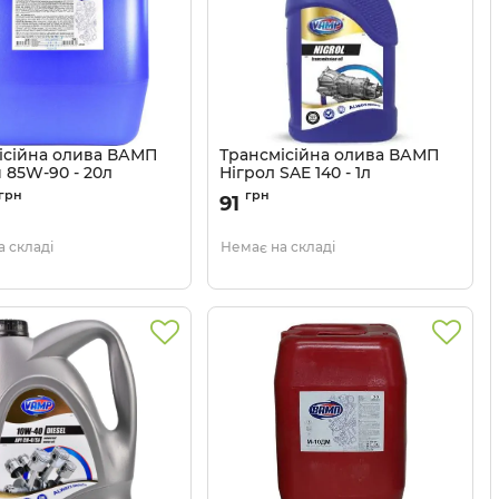
ісійна олива ВАМП
Трансмісійна олива ВАМП
 85W-90 - 20л
Нігрол SAE 140 - 1л
829
Артикул:
556
грн
грн
91
 складі
Немає на складі