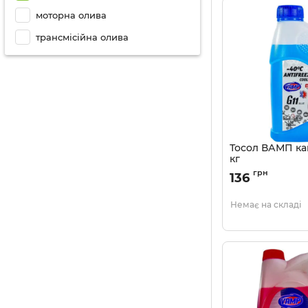
моторна олива
трансмісійна олива
Тосол ВАМП кан
кг
Артикул:
48027997
грн
136
Немає на складі