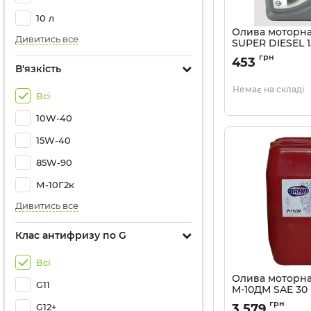
10 л
Олива моторн
Дивитись все
SUPER DIESEL 1
Артикул:
4539
грн
453
В'язкість
Немає на складі
Всі
10W-40
15W-40
85W-90
М-10Г2к
Дивитись все
Клас антифризу по G
Всі
Олива моторн
G11
М-10ДМ SAE 30 
Артикул:
640
грн
3 579
G12+