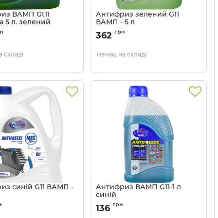
из ВАМП Gt11
Антифриз зелений G11
а 5 л. зелений
ВАМП - 5 л
4802946959
Артикул:
48021111768
н
грн
362
 складі
Немає на складі
из синій G11 ВАМП -
Антифриз ВАМП G11-1 л
синій
48021111770
Артикул:
4802946957
н
грн
136