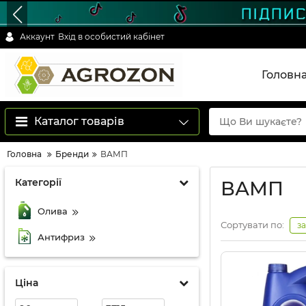
Аккаунт
Вхід в особистий кабінет
Головн
Каталог товарів
Головна
Бренди
ВАМП
Категорії
ВАМП
Олива
Сортувати по:
з
Антифриз
Ціна