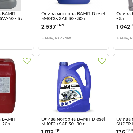
а ВАМП
Олива моторна ВАМП Diesel
Олива 
5W-40 - 5 л
М-10Г2к SAE 30 - 30л
- 5л
Артикул:
544
Артикул:
грн
2 537
1 042
Немає на складі
Немає на
а ВАМП
Олива моторна ВАМП Diesel
Олива 
- 20л
М-10Г2к SAE 30 - 10 л
SUPER D
Артикул:
407
Артикул:
грн
грн
1 812
136