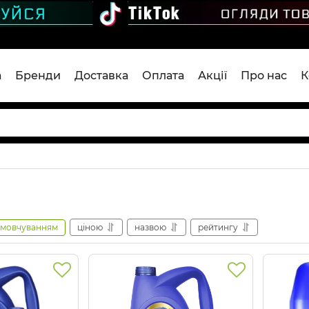
а
Бренди
Доставка
Оплата
Акції
Про нас
К
амовчуванням
ціною
назвою
рейтингу