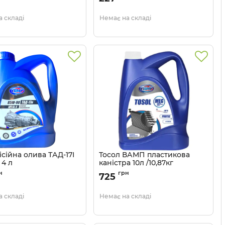
 складі
Немає на складі
сійна олива ТАД-17І
Тосол ВАМП пластикова
 4 л
каністра 10л /10,87кг
416
Артикул:
4802946951
н
грн
725
 складі
Немає на складі