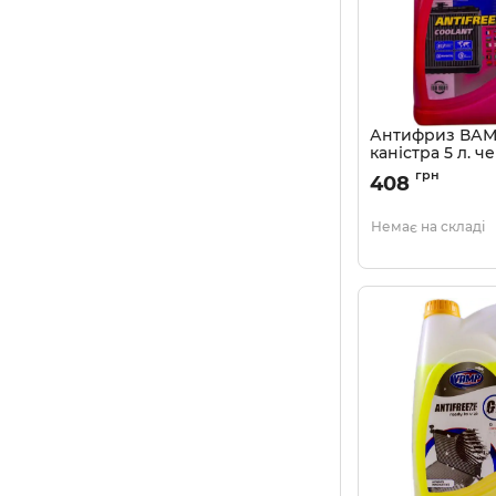
Антифриз ВАМ
каністра 5 л. 
Артикул:
48029469
грн
408
Немає на складі