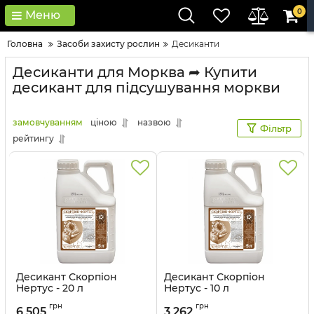
0
Меню
Головна
Засоби захисту рослин
Десиканти
Десиканти для Морква ➦ Купити
десикант для підсушування моркви
замовчуванням
ціною
назвою
Фільтр
рейтингу
Десикант Скорпіон
Десикант Скорпіон
Нертус - 20 л
Нертус - 10 л
Артикул:
1503203
Артикул:
1503201
грн
грн
6 505
3 262