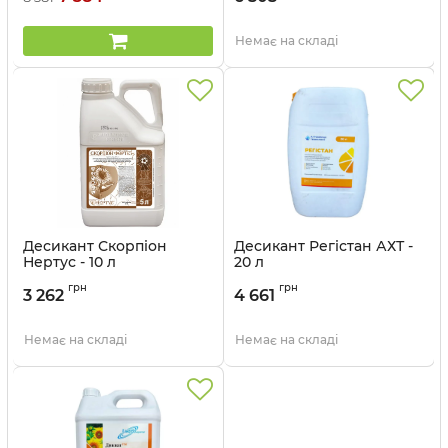
Немає на складі
Десикант Скорпіон
Десикант Регістан АХТ -
Нертус - 10 л
20 л
Артикул:
1503201
Артикул:
1503002
грн
грн
3 262
4 661
Немає на складі
Немає на складі