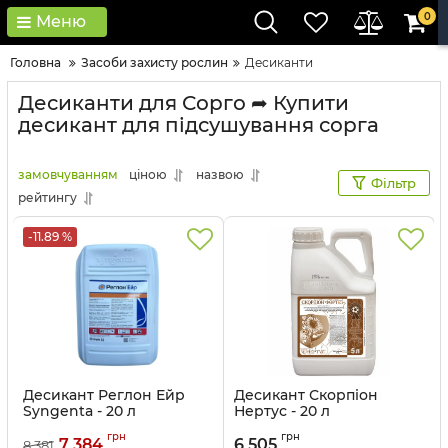
0
Меню
Головна
Засоби захисту рослин
Десиканти
Десиканти для Сорго ➦ Купити
десикант для підсушування сорга
замовчуванням
ціною
назвою
Фільтр
рейтингу
-11.89 %
Десикант Реглон Ейр
Десикант Скорпіон
Syngenta - 20 л
Нертус - 20 л
Артикул:
1502303
Артикул:
1503203
грн
грн
7 384
6 505
8 381