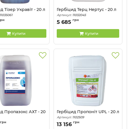
д Тізер Укравіт - 20 л
Гербіцид Терц Нертус - 20 л
11035061
Артикул:
11032045
грн
грн
5 685
Купити
Купити
д Пропазокс АХТ - 20
Гербіцид Пропоніт UPL - 20 л
Артикул:
1102509
11030016
грн
грн
13 156