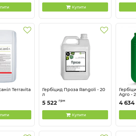
пити
Купити
аніл Terravita
Гербіцид Проза Rangoli - 20
Гербіц
л
Agro - 
Артикул:
11033024
Артикул:
грн
5 522
4 634
пити
Купити