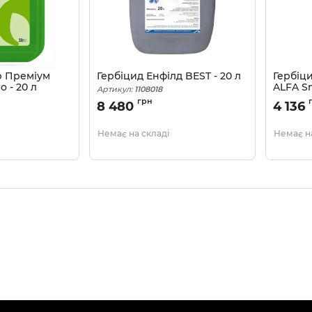
р Преміум
Гербіцид Енфілд BEST - 20 л
Гербіц
 - 20 л
ALFA Sm
Артикул:
1108018
Артикул:
грн
8 480
4 136
Немає на складі
Немає на