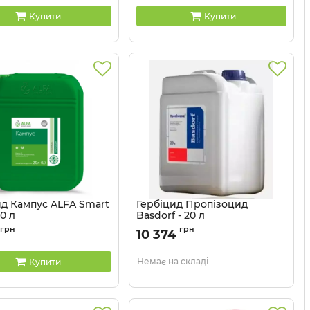
Купити
Купити
ид Кампус ALFA Smart
Гербіцид Пропізоцид
20 л
Basdorf - 20 л
1102047
Артикул:
11044703
грн
грн
10 374
Немає на складі
Купити