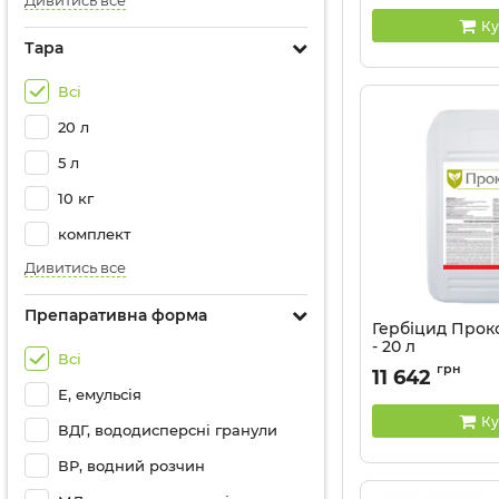
Дивитись все
Ку
Тара
Всі
20 л
5 л
10 кг
комплект
Дивитись все
Препаративна форма
Гербіцид Прокс
- 20 л
Всі
Артикул:
1102405
грн
11 642
Е, емульсія
Ку
ВДГ, вододисперсні гранули
ВР, водний розчин