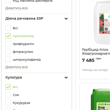
МД, масляна дисперсія
Дивитись все
Діюча речовина ЗЗР
Всі
пропізохлор
трифлуралін
Гербіцид Клок
флорасулам
Хімагромаркети
Артикул:
11037057
грн
ципросульфамід
7 485
Дивитись все
Немає на складі
Культура
Всі
Соя
Кукурудза