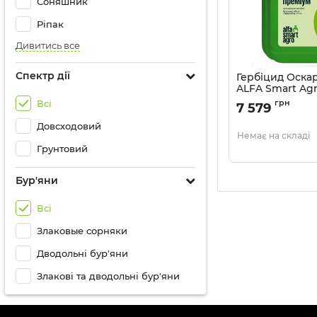
Соняшник
Ріпак
Дивитись все
Спектр дії
Гербіцид Оска
ALFA Smart Agro
Артикул:
1102025
Всі
грн
7 579
Довсходовий
Немає на складі
Грунтовий
Бур'яни
Всі
Злаковые сорняки
Дводольні бур'яни
Злакові та дводольні бур'яни