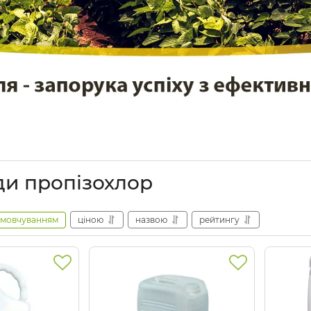
ди пропізохлор
амовчуванням
ціною
назвою
рейтингу