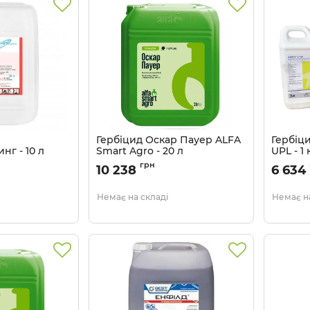
Гербіцид Оскар Пауер ALFA
Гербіц
нг - 10 л
Smart Agro - 20 л
UPL - 1
Артикул:
1102023
Артикул:
грн
10 238
6 634
Немає на складі
Немає на