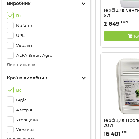
Виробник
Гербіцид Сенти
5 л
Всі
Артикул:
11032034
грн
2 849
Nufarm
UPL
Ку
Укравіт
ALFA Smart Agro
Дивитись все
Країна виробник
Всі
Індія
Австрія
Угорщина
Гербіцид Пропо
20 л
Украина
Артикул:
11025010
грн
16 401