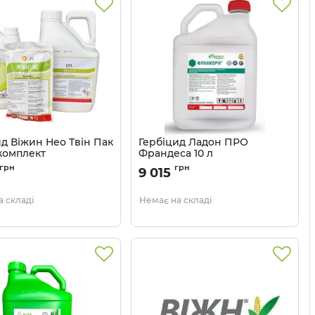
ид Віжин Нео Твін Пак
Гербіцид Ладон ПРО
 комплект
Франдеса 10 л
1102502
Артикул:
1103608
грн
грн
9 015
 складі
Немає на складі