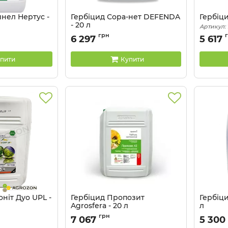
нел Нертус -
Гербіцид Сора-нет DEFENDA
Гербіци
- 20 л
Артикул:
Артикул:
11012023
грн
6 297
5 617
пити
Купити
ніт Дуо UPL -
Гербіцид Пропозит
Гербіци
Agrosfera - 20 л
л
Артикул:
11041116
Артикул:
грн
7 067
5 300