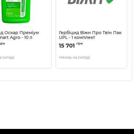
ид Оскар Преміум
Гербіцид Віжн Про Твін Пак
art Agro - 10 л
UPL - 1 комплект
1102024
Артикул:
1102503
грн
грн
15 701
 складі
Немає на складі