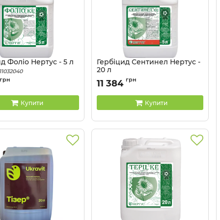
д Фоліо Нертус - 5 л
Гербіцид Сентинел Нертус -
20 л
11032040
Артикул:
11032043
грн
грн
11 384
Купити
Купити