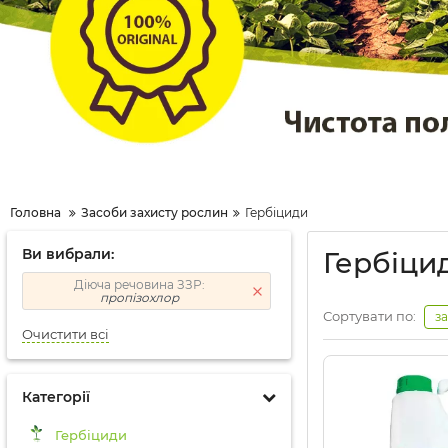
Головна
Засоби захисту рослин
Гербіциди
Ви вибрали:
Гербіци
Діюча речовина ЗЗР:
пропізохлор
Сортувати по:
з
Очистити всі
Категорії
Гербіциди