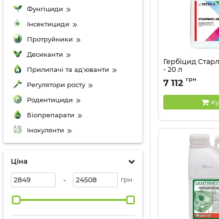
Фунгіциди
Інсектициди
Протруйники
Десиканти
Гербіцид Стар
- 20 л
Прилипачі та ад'юванти
Артикул:
11012033
грн
7 112
Регулятори росту
Родентициди
Ку
Біопрепарати
Інокулянти
Ціна
-
грн