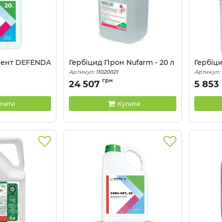
лент DEFENDA
Гербіцид Прон Nufarm - 20 л
Гербіци
Артикул:
11020021
Артикул:
грн
24 507
5 853
пити
Купити