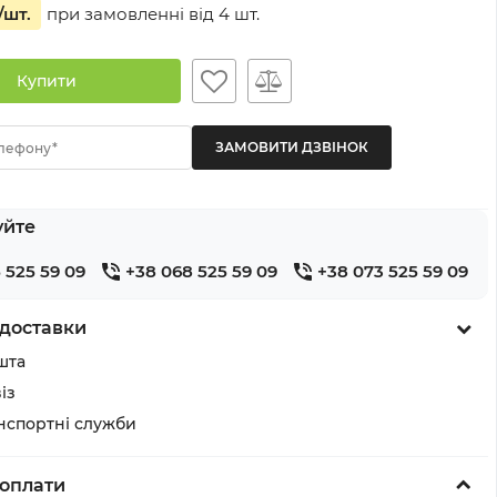
/шт.
при замовленні від
4
шт.
Купити
лефону*
уйте
 525 59 09
+38 068 525 59 09
+38 073 525 59 09
доставки
шта
із
анспортні служби
оплати