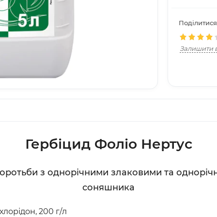
Поділитися
Залишити в
Гербіцид Фоліо Нертус
оротьби з однорічними злаковими та одноріч
соняшника
хлорідон, 200 г/л