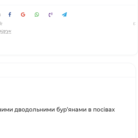
:
( 2
ідгук
ними дводольними бур’янами в посівах