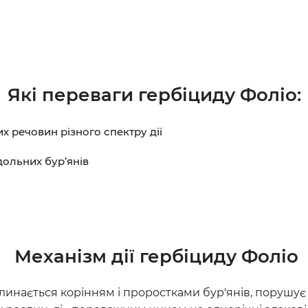
Які переваги гербіциду
Фоліо
:
х речовин різного спектру дії
дольних бур’янів
Механізм дії гербіциду
Фоліо
линається корінням і проростками бур'янів, порушує 