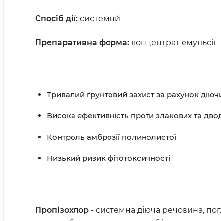
Спосіб дії:
системнй
П
репаративна форма:
концентрат емульсії
Тривалий ґрунтовий захист за рахунок діючи
Висока ефективність проти злакових та дво
Контроль амброзії полинолистої
Низький ризик фітотоксичності
Пропізохлор
- системна діюча речовина, пог