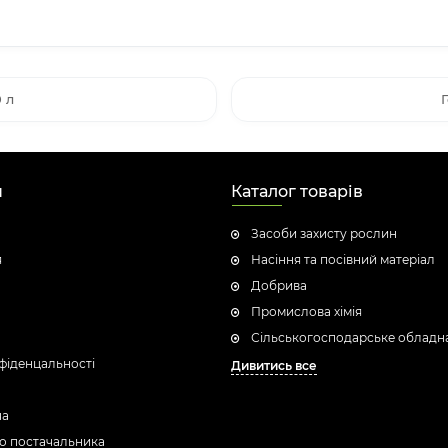
 л
Г
н
Каталог товарів
Засоби захисту рослин
я
Насіння та посівний матеріал
Добрива
Промислова хімія
Сільськогосподарське обладн
фіденцальності
Дивитись все
ua
о постачальника