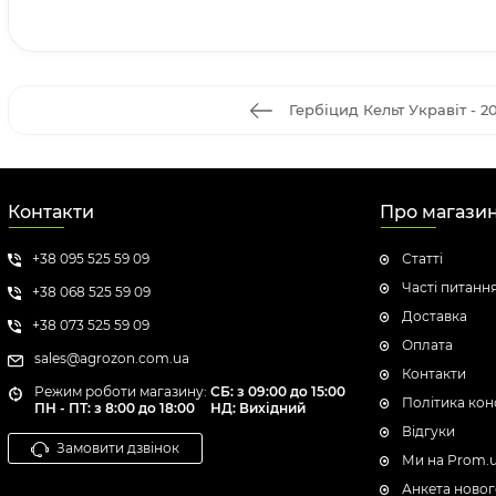
Гербіцид Кельт Укравіт - 20
Контакти
Про магази
+38 095 525 59 09
Статті
Часті питанн
+38 068 525 59 09
Доставка
+38 073 525 59 09
Оплата
sales@agrozon.com.ua
Контакти
Режим роботи магазину:
СБ: з 09:00 до 15:00
Політика кон
ПН - ПТ: з 8:00 до 18:00
НД: Вихідний
Відгуки
Замовити дзвінок
Ми на Prom.
Анкета новог