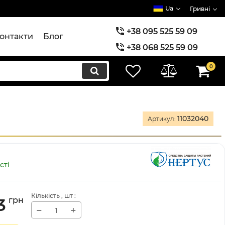
Ua
Гривні
+38 095 525 59 09
онтакти
Блог
+38 068 525 59 09
+38 073 525 59 09
0
11032040
Артикул:
сті
Кількість
, шт
:
3
грн
−
+