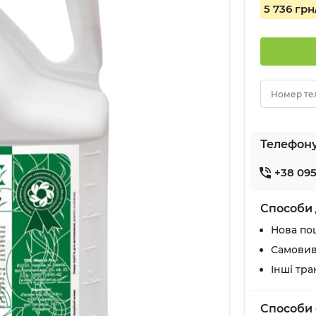
5 736 грн
Номер те
Телефон
+38 095
Способи 
Нова по
Самовив
Інші тр
Способи 