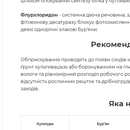
шляхом блокування синтезу білка у чутливих 
Флурхлоридон
- системна діюча речовина, 
фітоеонову десатуразу блокує фотоокислення 
деякі однорічні злакові бур'яни.
Рекоменд
Обприскування проводять до появи сходів 
ґрунт культивацією або боронуванням на гли
вологи та рівномірний розподіл робочого р
відсутність рослинних решток та дрібногруд
заходів.
Яка 
Культура
Бур’ян