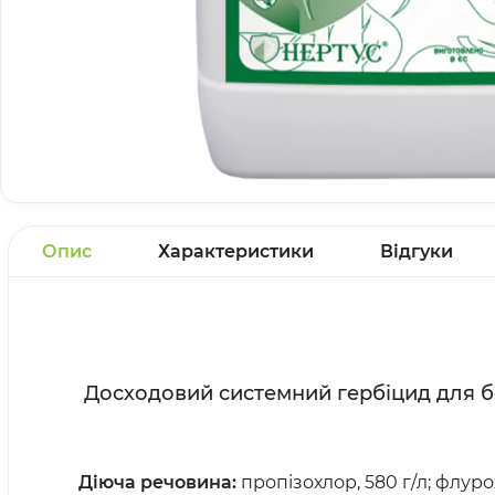
Опис
Характеристики
Відгуки
Досходовий системний гербіцид для б
Д
іюча речовина:
пропізохлор, 580 г/л; флуро