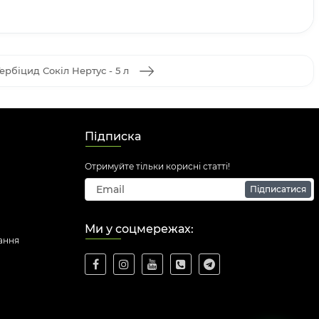
ербіцид Сокіл Нертус - 5 л
Підписка
Отримуйте тільки корисні статті!
Підписатися
Ми у соцмережах:
ання