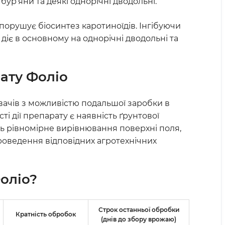
ур’яни та деякі однорічні дводольні.
порушує біосинтез каротиноїдів. Інгібуючи
діє в основному на однорічні дводольні та
рату
Фоліо
ачів з можливістю подальшої заробки в
і дії препарату є наявність ґрунтової
ь рівномірне вирівнювання поверхні поля,
проведення відповідних агротехнічних
оліо?
Строк останньої обробки
Кратність обробок
(днів до збору врожаю)