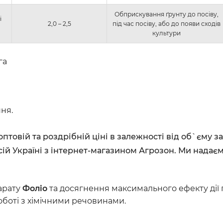
Обприскування ґрунту до посіву,
і
2,0 – 2,5
під час посіву, або до появи сходів
культури
га
ня.
оптовій та роздрібній ціні в залежності від об`єму 
ій Україні з інтернет-магазином Агрозон. Ми надаєм
арату
Фоліо
та досягнення максимального ефекту дії 
оботі з хімічними речовинами.