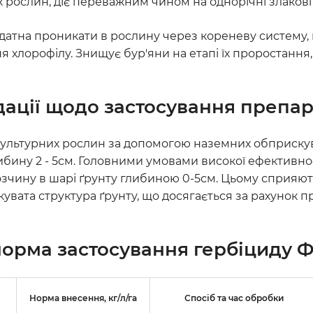
рослин, діє переважним чином на однорічні злакові б
здатна проникати в рослину через кореневу систему, 
хлорофілу. Знищує бур'яни на етапі їх проростання, 
ації щодо застосування препа
культурних рослин за допомогою наземних обприскув
бину 2 - 5см. Головними умовами високої ефективност
озчину в шарі ґрунту глибиною 0-5см. Цьому сприяют
кувата структура ґрунту, що досягається за рахунок 
норма застосування
гербіциду
Ф
Норма внесення, кг/л/га
Спосіб та час обробки