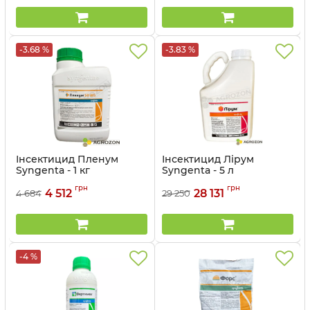
-3.68 %
-3.83 %
Інсектицид Пленум
Інсектицид Лірум
Syngenta - 1 кг
Syngenta - 5 л
Артикул:
13023012
Артикул:
1302308
грн
грн
4 512
28 131
4 684
29 250
-4 %