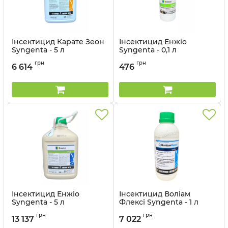
Інсектицид Карате Зеон
Інсектицид Енжіо
Syngenta - 5 л
Syngenta - 0,1 л
Артикул:
1302307
Артикул:
13023017
грн
грн
6 614
476
Інсектицид Енжіо
Інсектицид Воліам
Syngenta - 5 л
Флексі Syngenta - 1 л
Артикул:
13023015
Артикул:
1302305
грн
грн
13 137
7 022