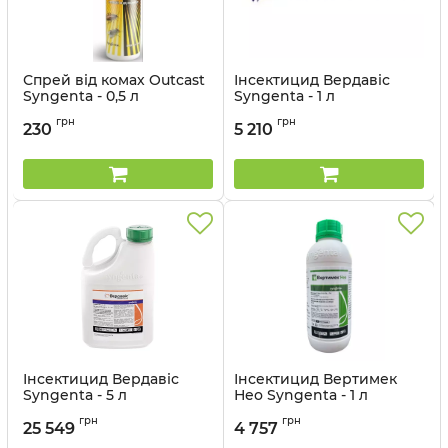
Спрей від комах Outcast
Інсектицид Вердавіс
Syngenta - 0,5 л
Syngenta - 1 л
Артикул:
13023024
грн
грн
230
5 210
Інсектицид Вердавіс
Інсектицид Вертимек
Syngenta - 5 л
Нео Syngenta - 1 л
Артикул:
13023023
Артикул:
13023016
грн
грн
25 549
4 757