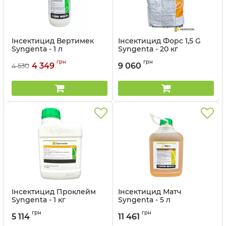
Інсектицид Вертимек
Інсектицид Форс 1,5 G
Syngenta - 1 л
Syngenta - 20 кг
Артикул:
1302304
Артикул:
13023014
грн
грн
4 349
9 060
4 530
Інсектицид Проклейм
Інсектицид Матч
Syngenta - 1 кг
Syngenta - 5 л
Артикул:
13023013
Артикул:
13023010
грн
грн
5 114
11 461