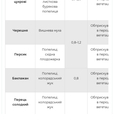
цукрові
листкова
вегетації
бурякова
попелиця
Обприскуван
Черешня
Вишнева муха
в період
вегетації
0,8–1,2
Попелиці,
Обприскуван
Персик
східна
в період
плодожерка
вегетації
Попелиці,
Обприскуван
Баклажан
колорадський
0,8
в період
жук
вегетації
Попелиці,
Обприскуван
Перець
колорадський
в період
солодкий
жук
вегетації