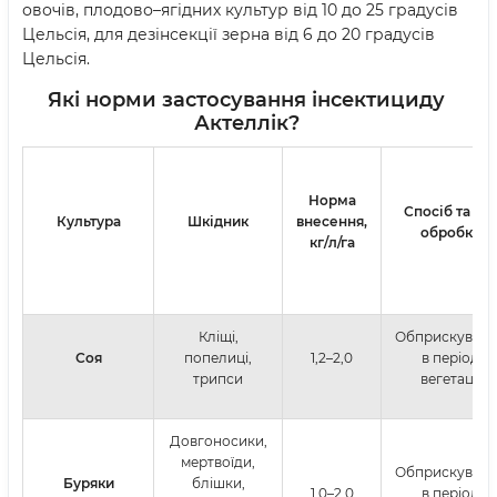
овочів, плодово–ягідних культур від 10 до 25 градусів
Цельсія, для дезінсекції зерна від 6 до 20 градусів
Цельсія.
Які норми застосування інсектициду
Актеллік?
Норма
Спосіб та час
Культура
Шкідник
внесення,
обробки
кг/л/га
Кліщі,
Обприскуван
Соя
попелиці,
1,2–2,0
в період
трипси
вегетації
Довгоносики,
мертвоїди,
Обприскуван
Буряки
блішки,
1,0–2,0
в період