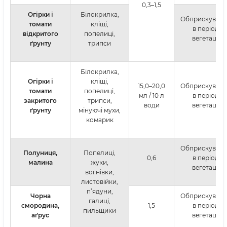
0,3–1,5
Огірки і
Білокрилка,
Обприскуван
томати
кліщі,
в період
відкритого
попелиці,
вегетації
ґрунту
трипси
Білокрилка,
Огірки і
кліщі,
15,0–20,0
Обприскуван
томати
попелиці,
мл / 10 л
в період
закритого
трипси,
води
вегетації
ґрунту
мінуючі мухи,
комарик
Обприскуван
Полуниця,
Попелиці,
0,6
в період
малина
жуки,
вегетації
вогнівки,
листовійки,
п’ядуни,
Чорна
Обприскуван
галиці,
смородина,
1,5
в період
пильщики
аґрус
вегетації