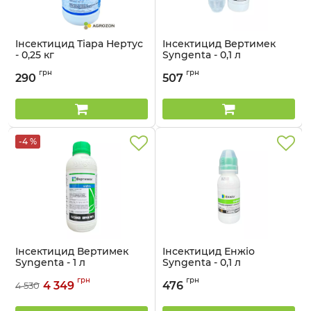
Інсектицид Тіара Нертус
Інсектицид Вертимек
- 0,25 кг
Syngenta - 0,1 л
Артикул:
13032013
Артикул:
13023020
грн
грн
290
507
-4 %
Інсектицид Вертимек
Інсектицид Енжіо
Syngenta - 1 л
Syngenta - 0,1 л
Артикул:
1302304
Артикул:
13023017
грн
грн
4 349
476
4 530