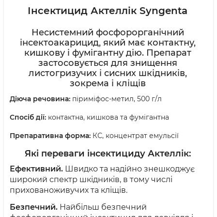
Інсектицид Актеллік Syngenta
Несистемний фосфорорганічний
інсектоакарицид, який має контактну,
кишкову і фумігантну дію. Препарат
застосовується для знищення
листогризучих і сисних шкідників,
зокрема і кліщів
Діюча речовина:
піриміфос-метил,
500 г/л
Спосіб дії:
контактна, кишкова та фумігантна
Препаративна форма:
КС,
концентрат емульсії
Які переваги
інсектициду Актеллік:
Ефективний.
Швидко та надійно знешкоджує
широкий спектр шкідників, в тому числі
прихованоживучих та кліщів.
Безпечний.
Найбільш безпечний