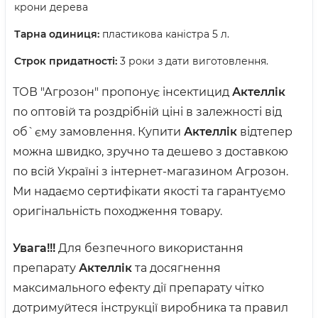
крони дерева
Тарна одиниця:
пластикова каністра 5 л.
Строк придатності:
3 роки з дати виготовлення.
ТОВ "Агрозон" пропонує
і
нсектицид
Актеллік
по оптовій та роздрібній ціні в залежності від
об`єму замовлення. Купити
Актеллік
відтепер
можна швидко, зручно та дешево з доставкою
по всій Україні з інтернет-магазином Агрозон.
Ми надаємо сертифікати якості та гарантуємо
оригінальність походження товару.
Увага!!!
Для безпечного використання
препарату
Актеллік
та досягнення
максимального ефекту дії препарату чітко
дотримуйтеся інструкції виробника та правил