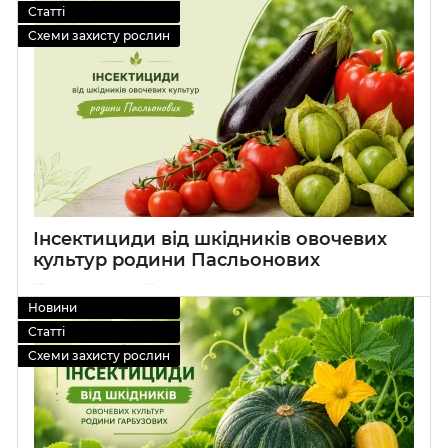
Статті
Схеми захисту рослин
Інсектициди від шкідників овочевих
культур родини Пасльонових
15 Липня 2026
0
Новини
Статті
Схеми захисту рослин