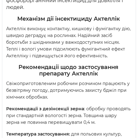
фосфорорганічний інсектицид для довкілля і
людей.
Механізм дії інсектициду Актеллік
Актеллік виконує контактну, кишкову і фумігантну дію,
швидко деградує на рослинах. Надійний засіб
боротьби з шкідниками у важкодоступних місцях.
Теплі і вологі умови підсилюють фумігантний ефект
Актелліку і підвищується його ефективність.
Рекомендації щодо застосування
препарату
Актеллік
Свіжоприготовленим робочим розчином працюють у
безвітряну погоду, дотримуючись захисту бджіл при
хімічних обробках.
Рекомендації з дезінсекції зерна
: обробку проводять
при стандартній вологості зерна. Товщина шару
зерна не повинна перевищувати 0,4 м.
Температура застосування:
для польових культур,