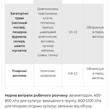
Довгоносики,
Багаторічні
товстоніжки,
трави
клопи,
(насіннєві
попелиці,
посіви),
трипси,
Обприскуван
люцерна
шавлієвий
1,0–1,5
в період
фуражна,
довгоносик,
вегетації
селера,
вогнівки,
шавлія
лучний
мускатна
метелик,
совки, галиці
Обприскуван
Лікарські
Комплекс
0,6–1,2
в період
рослини
шкідників
вегетації
Норма витрати робочого розчину:
авіаметодом, 400-
800 л/га для культур захищеного ґрунту,
800-1200 л/га
для плодово-ягідних культур залежно від об’єму