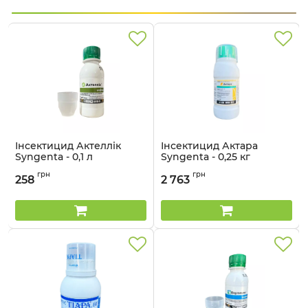
Інсектицид Актеллік
Інсектицид Актара
Syngenta - 0,1 л
Syngenta - 0,25 кг
Артикул:
13023018
Артикул:
1302301
грн
грн
258
2 763