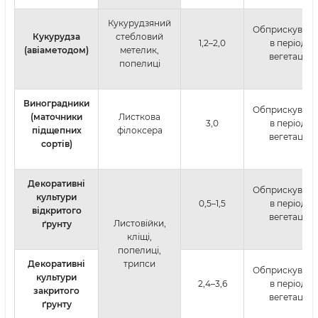
Кукурудзяний
Обприскуван
Кукурудза
стебловий
1,2–2,0
в період
(авіаметодом)
метелик,
вегетації
попелиці
Виноградники
Обприскуван
(маточники
Листкова
3,0
в період
підщепних
філоксера
вегетації
сортів)
Декоративні
Обприскуван
культури
0,5–1,5
в період
відкритого
вегетації
Листовійки,
ґрунту
кліщі,
попелиці,
Декоративні
трипси
Обприскуван
культури
2,4–3,6
в період
закритого
вегетації
ґрунту