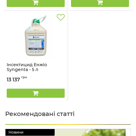
Інсектицид Енжіо
Syngenta - 5 л
Артикул:
13023015
грн
13 137
Рекомендовані статті
Новини