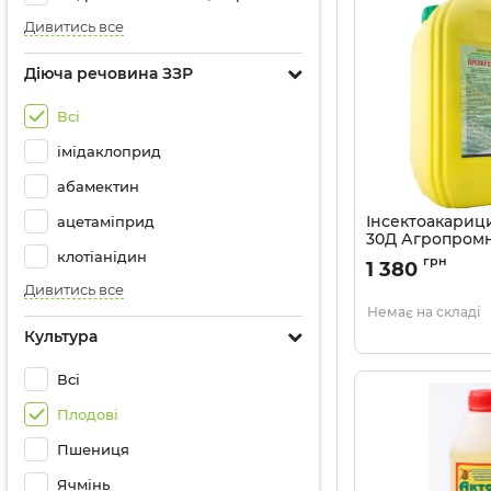
Дивитись все
Діюча речовина ЗЗР
Всі
імідаклоприд
абамектин
Інсектоакариц
ацетаміприд
30Д Агропромни
клотіанідин
грн
1 380
Дивитись все
Немає на складі
Культура
Всі
Плодові
Пшениця
Ячмінь