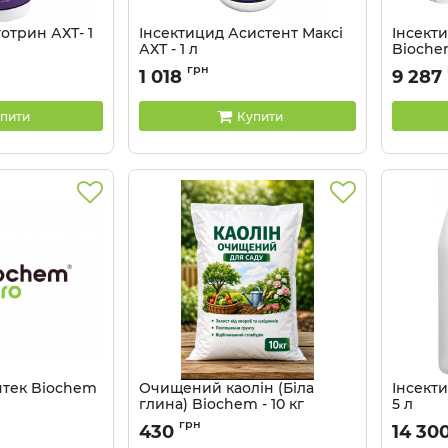
отрин АХТ- 1
Інсектицид Асистент Максі
Інсект
АХТ - 1 л
Biochem
Артикул:
13030012
грн
1 018
9 287
пити
Купити
нтек Biochem
Очищений каолін (Біла
Інсекти
глина) Biochem - 10 кг
5 л
грн
430
14 30