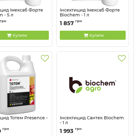
ицид Імексаб Форте
Інсектицид Імексаб Форте
 - 5 л
Biochem - 1 л
грн
грн
1 857
Купити
Купити
цид Тотем Presence -
Інсектицид Сантек Biochem
- 1 л
грн
грн
0
1 993