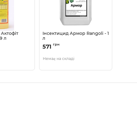
 Актофіт
Інсектицид Армор Rangoli - 1
9 л
л
Артикул:
1303303
грн
571
Немає на складі