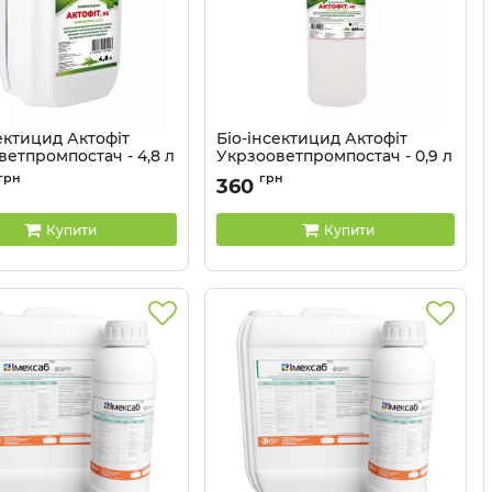
ектицид Актофіт
Біо-інсектицид Актофіт
етпромпостач - 4,8 л
Укрзооветпромпостач - 0,9 л
грн
грн
360
Купити
Купити