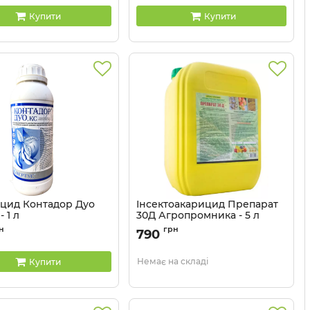
Купити
Купити
ицид Контадор Дуо
Інсектоакарицид Препарат
 1 л
30Д Агропромника - 5 л
1303208
н
грн
790
Немає на складі
Купити