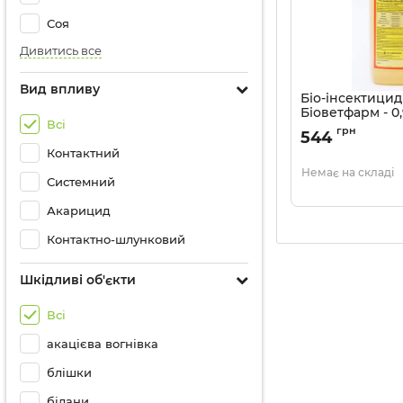
Соя
Дивитись все
Вид впливу
Біо-інсектицид
Біоветфарм - 0,
Всі
Артикул:
1303921
грн
544
Контактний
Немає на складі
Системний
Акарицид
Контактно-шлунковий
Шкідливі об'єкти
Всі
акацієва вогнівка
блішки
білани