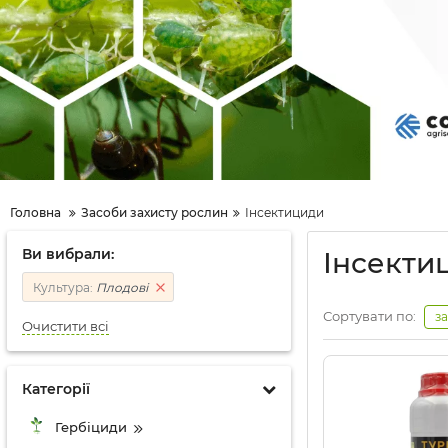
Головна
Засоби захисту рослин
Інсектициди
Ви вибрали:
Інсекти
Культура:
Плодові
Сортувати по:
з
Очистити всі
Категорії
Гербіциди