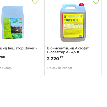
цид Ініціатор Bayer -
Біо-інсектицид Актофіт
Біоветфарм - 4,5 л
1306014
Артикул:
1303923
грн
грн
2 220
 складі
Немає на складі