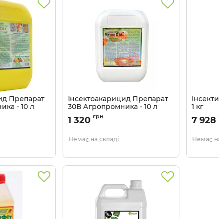
ид Препарат
Інсектоакарицид Препарат
Інсекти
ка - 10 л
30В Агропромника - 10 л
1 кг
Артикул:
грн
1 320
7 928
Немає на складі
Немає на