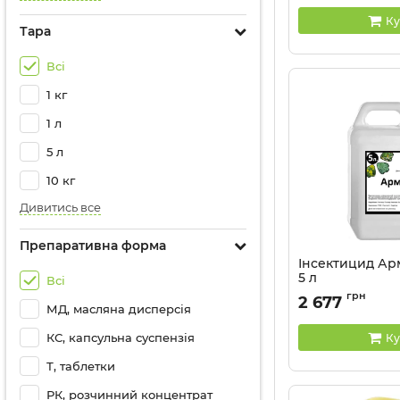
Ку
Тара
Всі
1 кг
1 л
5 л
10 кг
Дивитись все
Препаративна форма
Інсектицид Арм
5 л
Всі
Артикул:
1303302
грн
2 677
МД, масляна дисперсія
КС, капсульна суспензія
Ку
Т, таблетки
РК, розчинний концентрат