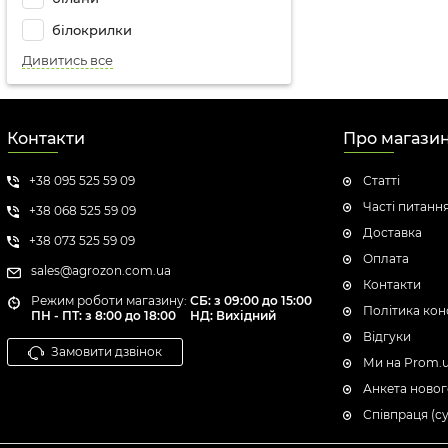
білокрилки
Дивитись все
Контакти
Про магази
+38 095 525 59 09
Статті
Часті питанн
+38 068 525 59 09
Доставка
+38 073 525 59 09
Оплата
sales@agrozon.com.ua
Контакти
Режим роботи магазину:
СБ: з 09:00 до 15:00
Політика кон
ПН - ПТ: з 8:00 до 18:00
НД: Вихідний
Відгуки
Замовити дзвінок
Ми на Prom.
Анкета новог
Співпраця (с