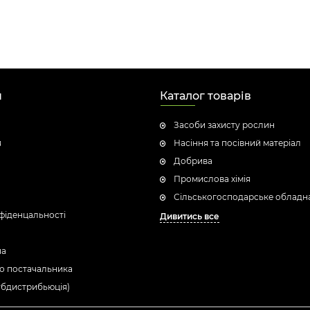
н
Каталог товарів
Засоби захисту рослин
я
Насіння та посівний матеріал
Добрива
Промислова хімія
Сільськогосподарське обладн
фіденцальності
Дивитись все
ua
о постачальника
убдистрибьюція)