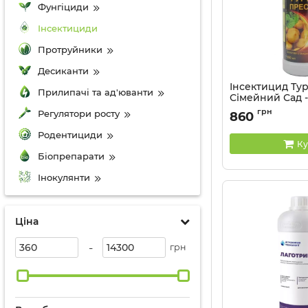
Фунгіциди
Інсектициди
Протруйники
Десиканти
Інсектицид Ту
Прилипачі та ад'юванти
Сімейний Сад - 
грн
Регулятори росту
860
Родентициди
Ку
Біопрепарати
Інокулянти
Ціна
-
грн