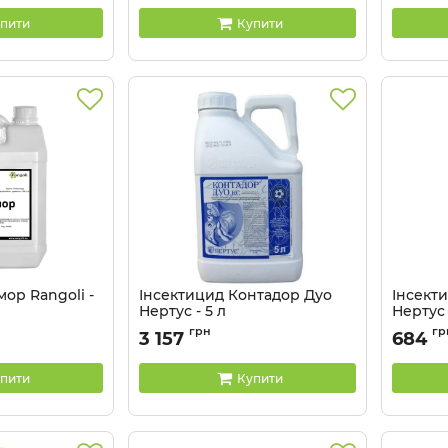
пити
Купити
ор Rangoli -
Інсектицид Контадор Дуо
Інсект
Нертус - 5 л
Нертус -
Артикул:
1303209
Артикул:
грн
гр
3 157
684
пити
Купити