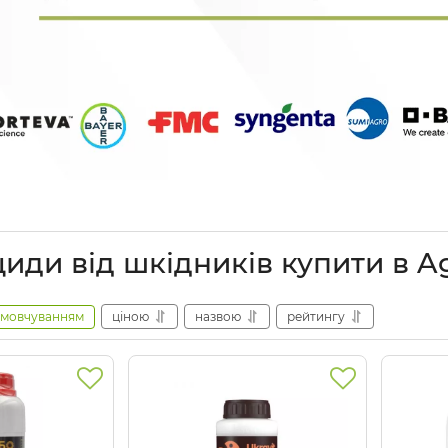
циди від шкідників купити в A
амовчуванням
ціною
назвою
рейтингу