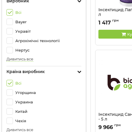
Виробник
Інсектицид Лаг
Всі
л
Артикул:
13030011
грн
Bayer
1 417
Укравіт
Ку
Агрохімічні технології
Нертус
Дивитись все
Країна виробник
Всі
Угорщина
Украина
Китай
Інсектицид Са
- 5 л
Чехія
грн
9 966
Дивитись все