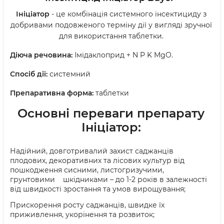
Ініціатор
-
це комбінація системного інсектициду з
добривами подовженого терміну дії у вигляді зручної
для використання таблетки.
Діюча речовина:
Імідаклоприд +
N
P
K
MgO
.
Спосіб дії:
системний
Препаративна форма:
таблетки
Основні переваги препарату
Ініціатор:
Надійний, довготривалий захист саджанців
плодових, декоративних та лісових культур від
пошкодження сисними, листогризучими,
грунтовими
шкідниками – до 1-2 років в залежності
від швидкості зростання та умов вирощування;
Прискорення росту саджанців, швидке їх
приживлення, укорінення та розвиток
;