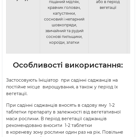
піщаний мідляк,
або в період
кравчик головач,
вегетації
капустянки,
сосновий і непарний
шовкопряди,
звичайний та рудий
соснові пильщики,
короїди, златки
Особливості використання:
Застосовують Ініціатор при садінні саджанців на
постійне місце вирощування, а також у період їх
вегетації
.
При садінні саджанців вносять в садову яму 1-2
таблетки препарату в залежності від вегетативної
маси рослини. В період вегетації саджанців
рекомендовано вносити 1-2 таблетки
в кореневу зону рослини один раз на рік. Повільне