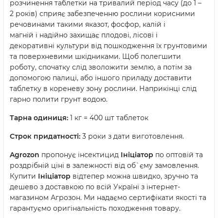
розчинення таблетки на тривалий період часу (до 1 –
2 років) сприяє забезпеченню рослини корисними
речовинами т
акими
яказот, фосфор
,
калій і
магній
і
надійно захищає
плодові
,
лісові
і
декоративні
культури
від
пошкодження
їх
грунтовими
та поверхневими
шкідниками.
Щоб полегшити
роботу, спочатку слід зволожити землю, а потім за
допомогою палиці, або іншого приладу доставити
таблетку в кореневу зону рослини. Наприкінці слід
гарно полити грунт водою.
Тарна одиниця:
1 кг = 400 шт таблеток
Строк придатності:
3 роки з дати виготовлення.
Agrozon
пропонує інсектицид
Ініціатор
по оптовій та
роздрібній ціні в залежності від об`єму замовлення.
Купити
Ініціатор
відтепер можна швидко, зручно та
дешево з доставкою по всій Україні з інтернет-
магазином Агрозон. Ми надаємо сертифікати якості та
гарантуємо оригінальність походження товару.