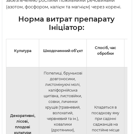
забезпеченню рослини поживними речовинами
(азотом, фосфором, калієм та магнієм) через корені.
Норма витрат препарату
Ініціатор:
Спосіб, час
Культура
Шкодочинний об’єкт
обробки
п
Попелиці, брунькові
довгоносики,
листомінуючі молі,
каліфорнійська
щитівка, листовійки,
совки, личинки
хрущів (травневий,
Кладеться в
волохатий,
посадкову яму
Декоративні,
червневий та ін.),
при садінні
лісові,
ковалики
саджанців на
плодові
т
(дротяники),
постійне місце
культури