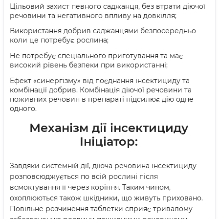
Цільовий захист певного саджанця, без втрати діючої
речовини та негативного впливу на довкілля
;
Використання добрив саджанцями безпосередньо
коли це потребує рослина
;
Не потребує спеціального приготування та має
високий рівень безпеки при використанні
;
Ефект «синергізму» від поєднання інсектициду та
комбінації добрив. Комбінація діючої речовини та
поживних речовин в препараті підсилює дію одне
одного.
Механізм дії інсектициду
Ініціатор:
Завдяки системній дії, діюча речовина інсектициду
розповсюджується по всій рослині після
всмоктування її через коріння. Таким чином,
охоплюються також шкідники, що живуть приховано.
Повільне розчинення таблетки сприяє тривалому