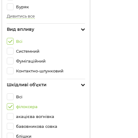
Буряк
Дивитись все
Вид впливу
Всі
Системний
Фумігаційний
Контактно-шлунковий
Шкідливі об'єкти
Всі
філоксера
акацієва вогнівка
бавовникова совка
блішки