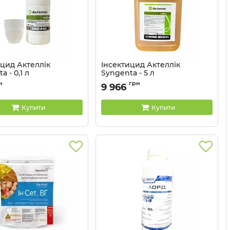
ицид Актеллік
Інсектицид Актеллік
a - 0,1 л
Syngenta - 5 л
13023018
Артикул:
1302302
н
грн
9 966
Купити
Купити