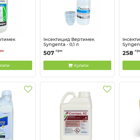
ртимек
Інсектицид Вертимек
Інсект
Syngenta - 0,1 л
Syngent
Артикул:
13023020
Артикул:
рн
грн
гр
507
258
пити
Купити