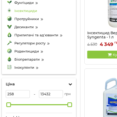
Фунгіциди
Інсектициди
Протруйники
Десиканти
Інсектицид Ве
Прилипачі та ад'юванти
Syngenta - 1 л
Артикул:
1302304
г
Регулятори росту
4 349
4 530
Родентициди
Ку
Біопрепарати
Інокулянти
Ціна
-
грн