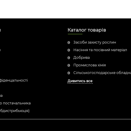
н
Каталог товарів
Засоби захисту рослин
я
Насіння та посівний матеріал
Добрива
Промислова хімія
Сільськогосподарське обладн
фіденцальності
Дивитись все
ua
о постачальника
убдистрибьюція)