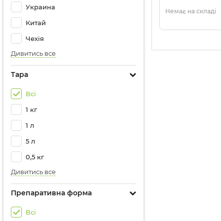
Украина
Немає на складі
Китай
Чехія
Дивитись все
Тара
Всі
1 кг
1 л
5 л
0,5 кг
Дивитись все
Препаративна форма
Всі