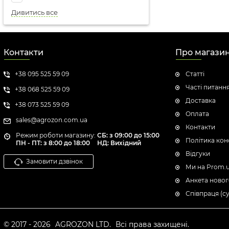
Дивитись все
Контакти
Про магази
+38 095 525 59 09
Статті
Часті питанн
+38 068 525 59 09
Доставка
+38 073 525 59 09
Оплата
sales@agrozon.com.ua
Контакти
Режим роботи магазину:
СБ: з 09:00 до 15:00
Політика кон
ПН - ПТ: з 8:00 до 18:00
НД: Вихідний
Відгуки
Замовити дзвінок
Ми на Prom.
Анкета новог
Співпраця (с
© 2017 - 2026
AGROZON LTD.
Всі права захищені.