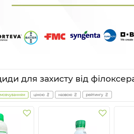
циди для захисту від філоксер
амовчуванням
ціною
назвою
рейтингу