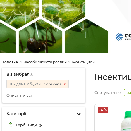
Головна
Засоби захисту рослин
Інсектициди
Ви вибрали:
Інсекти
Шкідливі об'єкти:
філоксера
Сортувати по:
з
Очистити всі
-4 %
Категорії
Гербіциди