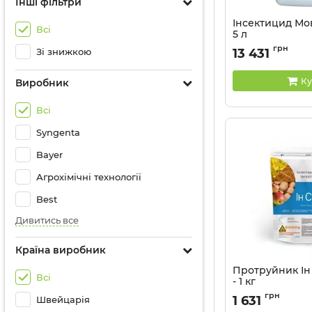
Інші фільтри
Інсектицид Мов
Всі
5 л
грн
Зі знижкою
13 431
Ку
Виробник
Всі
Syngenta
Bayer
Агрохімічні технології
Best
Дивитись все
Країна виробник
Протруйник Ін 
Всі
- 1 кг
Артикул:
14041137
грн
1 631
Швейцарія