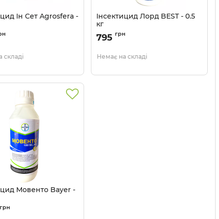
цид Ін Сет Agrosfera -
Інсектицид Лорд BEST - 0.5
кг
13041128
Артикул:
130803
рн
грн
795
 складі
Немає на складі
ицид Мовенто Bayer -
130609
грн