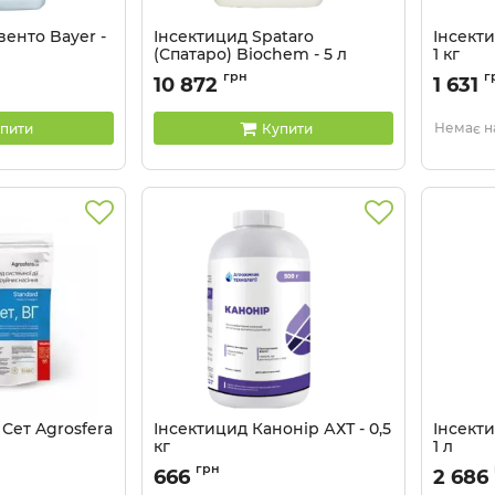
енто Bayer -
Інсектицид Spataro
Інсекти
(Спатаро) Biochem - 5 л
1 кг
Артикул:
грн
г
10 872
1 631
Немає на
пити
Купити
Сет Agrosfera
Інсектицид Канонір АХТ - 0,5
Інсект
кг
1 л
Артикул:
1303006
Артикул:
грн
666
2 686