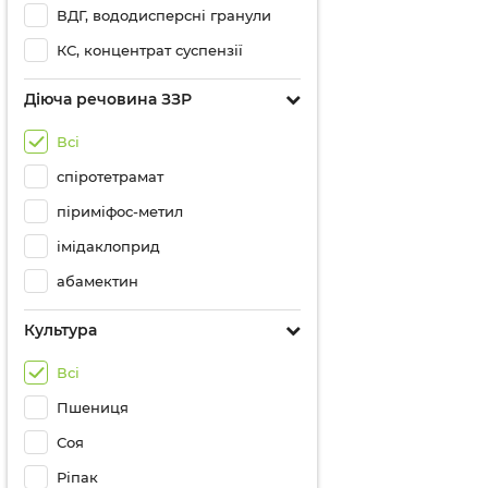
ВДГ, вододисперсні гранули
КС, концентрат суспензії
Діюча речовина ЗЗР
Всі
спіротетрамат
піриміфос-метил
імідаклоприд
абамектин
Культура
Всі
Пшениця
Соя
Ріпак