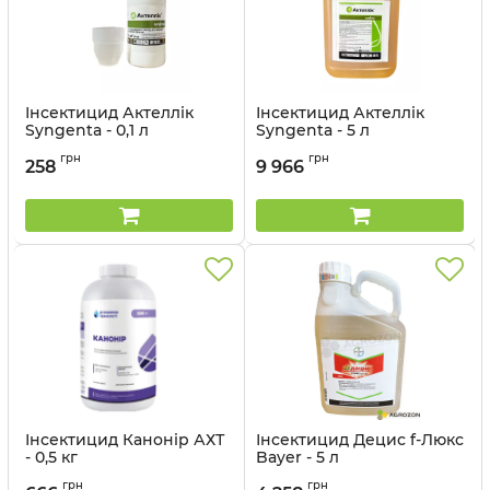
Інсектицид Актеллік
Інсектицид Актеллік
Syngenta - 0,1 л
Syngenta - 5 л
Артикул:
13023018
Артикул:
1302302
грн
грн
258
9 966
Інсектицид Канонір АХТ
Інсектицид Децис f-Люкс
- 0,5 кг
Bayer - 5 л
Артикул:
1303006
Артикул:
130604
грн
грн