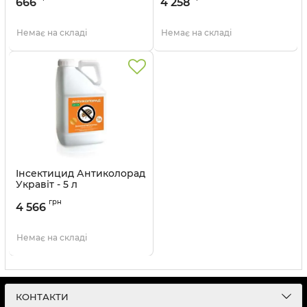
666
4 258
Немає на складі
Немає на складі
Інсектицид Антиколорад
Укравіт - 5 л
Артикул:
1303504
грн
4 566
Немає на складі
КОНТАКТИ