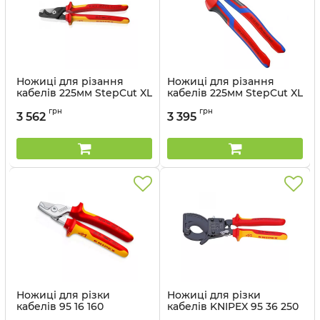
Ножиці для різання
Ножиці для різання
кабелів 225мм StepCut XL
кабелів 225мм StepCut XL
95 18 225 KNIPEX
95 12 225 KNIPEX
грн
грн
3 562
3 395
Артикул:
95 18 225
Артикул:
95 12 225
Ножиці для різки
Ножиці для різки
кабелів 95 16 160
кабелів KNIPEX 95 36 250