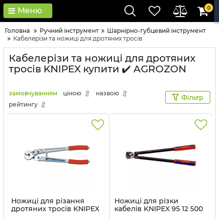
0
Меню
Головна
Ручний інструмент
Шарнірно-губцевий інструмент
Кабелерізи та ножиці для дротяних тросів
Кабелерізи та ножиці для дротяних
тросів KNIPEX купити ✔️ AGROZON
замовчуванням
ціною
назвою
Фільтр
рейтингу
Ножиці для різання
Ножиці для різки
дротяних тросів KNIPEX
кабелів KNIPEX 95 12 500
95 71 445
Артикул:
95 12 500