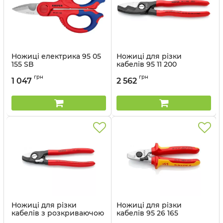
Ножиці електрика 95 05
Ножиці для різки
155 SB
кабелів 95 11 200
Артикул:
95 05 155 SB
Артикул:
95 11 200
грн
грн
1 047
2 562
Ножиці для різки
Ножиці для різки
кабелів з розкриваючою
кабелів 95 26 165
пружиною KNIPEX 95 21
Артикул:
95 26 165