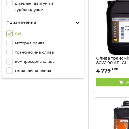
дизельні двигуни з
турбонадувом
Призначення
Всі
моторна олива
трансмісійна олива
Олива трансмі
компресорна олива
80W-90 API GL-5
Артикул:
127550
грн
4 779
гідравлічна олива
Ку