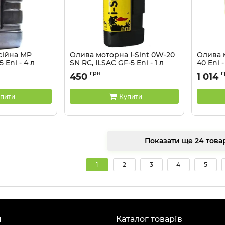
сійна MP
Олива моторна I-Sint 0W-20
Олива 
 Eni - 4 л
SN RC, ILSAC GF-5 Eni - 1 л
40 Eni -
Артикул:
104496
Артикул:
грн
г
450
1 014
пити
Купити
Показати ще 24 
1
2
3
4
5
н
Каталог товарів