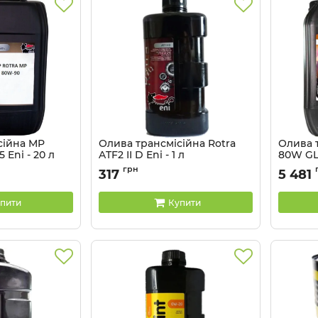
сійна MP
Олива трансмісійна Rotra
Олива 
 Eni - 20 л
ATF2 II D Eni - 1 л
80W GL-
Артикул:
129796
Артикул:
грн
317
5 481
пити
Купити