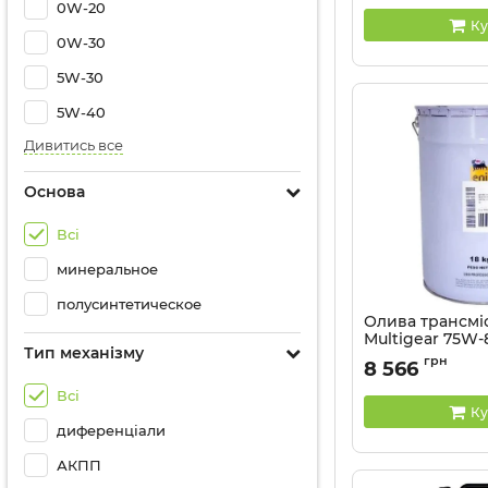
0W-20
Ку
0W-30
5W-30
5W-40
Дивитись все
Основа
Всі
минеральное
полусинтетическое
Олива трансмі
Multigear 75W-8
Тип механізму
Артикул:
555650
грн
8 566
Всі
Ку
диференціали
АКПП