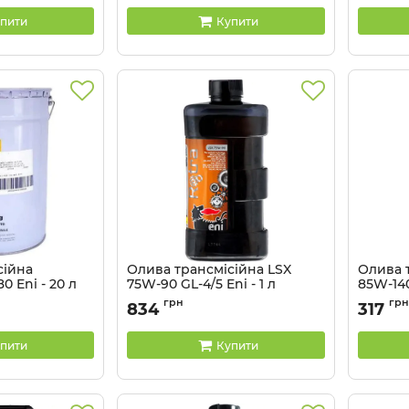
пити
Купити
сійна
Олива трансмісійна LSX
Олива 
0 Eni - 20 л
75W-90 GL-4/5 Eni - 1 л
85W-140
Артикул:
129096
Артикул:
грн
грн
834
317
пити
Купити