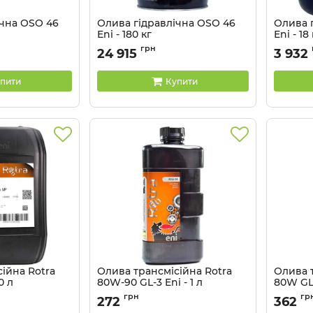
ічна OSO 46
Олива гідравлічна OSO 46
Олива г
Eni - 180 кг
Eni - 18
Артикул:
230311
Артикул:
грн
24 915
3 932
пити
Купити
ійна Rotra
Олива трансмісійна Rotra
Олива 
0 л
80W-90 GL-3 Eni - 1 л
80W GL-
Артикул:
128496
Артикул:
грн
гр
272
362