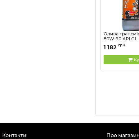
Олива трансмі
80W-90 API GL-5
Артикул:
127597
грн
1 182
Ку
Контакти
Про магази