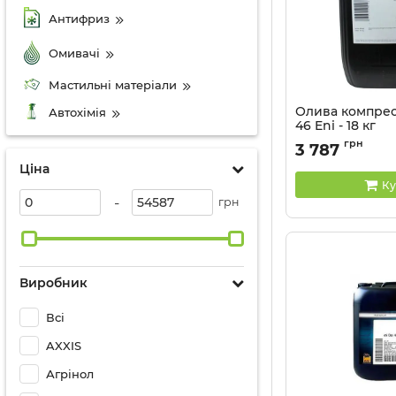
Антифриз
Омивачі
Мастильні матеріали
Олива компрес
Автохімія
46 Eni - 18 кг
Артикул:
282150
грн
3 787
Ціна
Ку
-
грн
Виробник
Всі
AXXIS
Агрінол