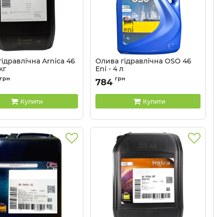
ідравлічна Arnica 46
Олива гідравлічна OSO 46
 кг
Eni - 4 л
253250
Артикул:
230397
грн
грн
784
Купити
Купити