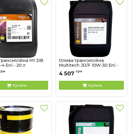
трансмісійна HY DB
Олива трансмісійна
4 Eni - 20 л
Multitech JD/F 10W-30 Eni -
20 л
127750
грн
грн
4 507
Артикул:
128150
Купити
Купити