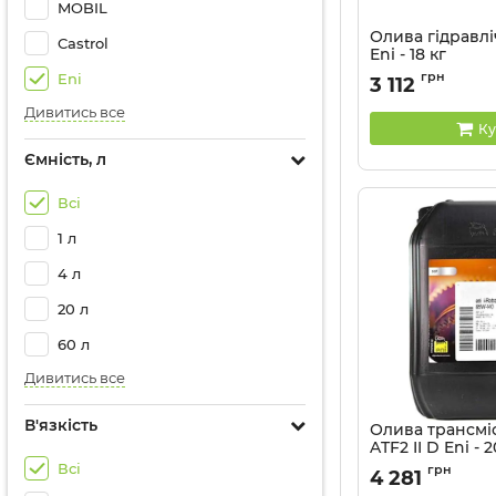
MOBIL
Олива гідравл
Castrol
Eni - 18 кг
Артикул:
230350
грн
Eni
3 112
Дивитись все
Ку
Ємність, л
Всі
1 л
4 л
20 л
60 л
Дивитись все
В'язкість
Олива трансміс
ATF2 II D Eni - 2
Всі
Артикул:
129750
грн
4 281