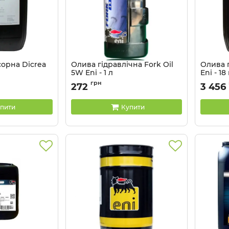
орна Dicrea
Олива гідравлічна Fork Oil
Олива г
5W Eni - 1 л
Eni - 18
Артикул:
142596
Артикул:
грн
272
3 456
пити
Купити