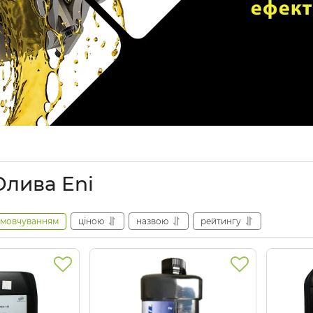
Олива Eni
амовчуванням
ціною
назвою
рейтингу