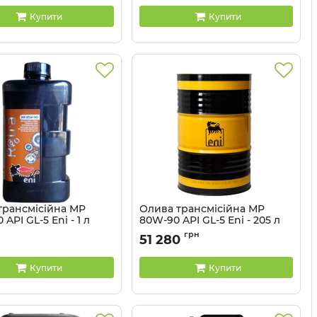
Купити
Купити
трансмісійна MP
Олива трансмісійна MP
 API GL-5 Eni - 1 л
80W-90 API GL-5 Eni - 205 л
127696
Артикул:
127510
грн
51 280
Купити
Купити