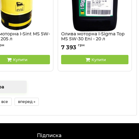
моторна I-Sint MS 5W-
Олива моторна I-Sigma Top
 205 л
MS 5W-30 Eni - 20 л
102210
Артикул:
106850
рн
грн
7 393
Купити
Купити
товара
все
вперед »
Підписка