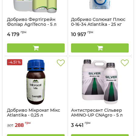
Добриво Фертігрейн
Добриво Солюкат Плюс
Фоліар AgriTecno - 5 л
0-16-34 Atlantika - 25 кг
Артикул:
3201042
Артикул:
3203046
грн
грн
4 179
10 957
-4.51 %
Добриво Мікрокат Мікс
Антистресант Сільвер
Atlantika - 0,25 л
AMINO-UP CNAgro - 5 л
Артикул:
3203037-025
грн
грн
288
3 441
301