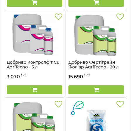
Добриво Контролфіт Cu
Добриво Фертігрейн
AgriTecno - 5 л
Фоліар AgriTecno - 20 л
Артикул:
3201030
Артикул:
3201041
грн
грн
3 070
15 690