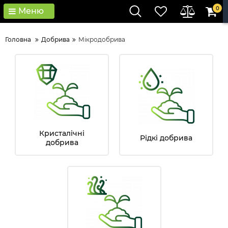
0
Меню
Головна
Добрива
Мікродобрива
Кристалічні
Рідкі добрива
добрива