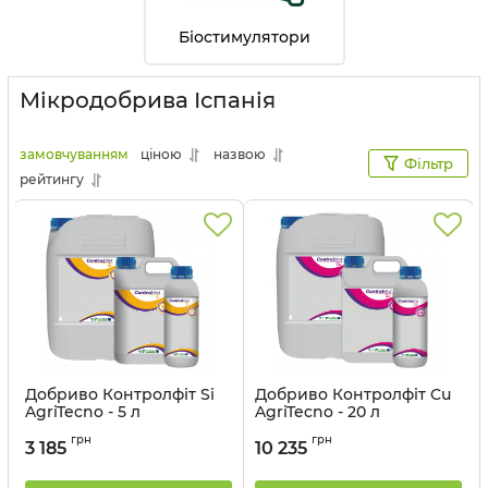
Біостимулятори
Мікродобрива Іспанія
замовчуванням
ціною
назвою
Фільтр
рейтингу
Добриво Контролфіт Sі
Добриво Контролфіт Cu
AgriTecno - 5 л
AgriTecno - 20 л
Артикул:
3201039
Артикул:
3201029
грн
грн
3 185
10 235