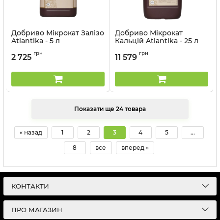
Добриво Мікрокат Залізо
Добриво Мікрокат
Atlantika - 5 л
Кальцій Atlantika - 25 л
Артикул:
3203026
Артикул:
3203030
грн
грн
2 725
11 579
Показати ще 24 товара
« назад
1
2
3
4
5
...
8
все
вперед »
КОНТАКТИ
ПРО МАГАЗИН