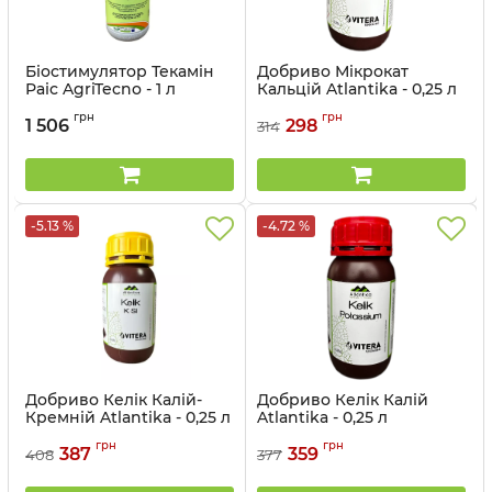
Біостимулятор Текамін
Добриво Мікрокат
Раіс AgriTecno - 1 л
Кальцій Atlantika - 0,25 л
Артикул:
3201022
Артикул:
3203029-025
грн
грн
1 506
298
314
-5.13 %
-4.72 %
Добриво Келік Калій-
Добриво Келік Калій
Кремній Atlantika - 0,25 л
Atlantika - 0,25 л
Артикул:
3203022-025
Артикул:
3203020-025
грн
грн
387
359
408
377