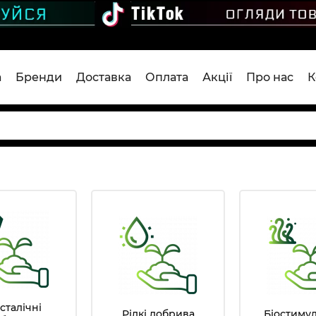
а
Бренди
Доставка
Оплата
Акції
Про нас
К
сталічні
Рідкі добрива
Біостиму