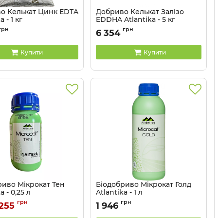
о Келькат Цинк EDTA
Добриво Келькат Залізо
a - 1 кг
EDDHA Atlantika - 5 кг
3203061
Артикул:
3203062
грн
грн
6 354
Купити
Купити
риво Мікрокат Тен
Біодобриво Мікрокат Голд
a - 0,25 л
Atlantika - 1 л
320307-025
Артикул:
320306
грн
грн
 255
1 946