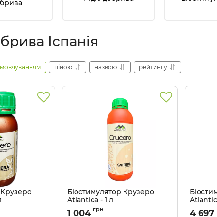
обрива
брива Іспанія
амовчуванням
ціною
назвою
рейтингу
 Крузеро
Біостимулятор Крузеро
Біости
л
Atlantica - 1 л
Atlantic
25
Артикул:
3203078
Артикул:
грн
1 004
4 697