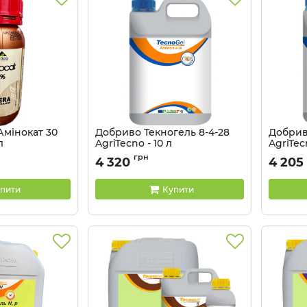
Амінокат 30
Добриво Текногель 8-4-28
Добриво
л
AgriTecno - 10 л
AgriTecn
Артикул:
3201046
Артикул:
грн
4 320
4 205
пити
Купити