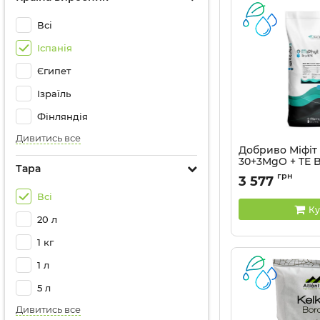
Всі
Іспанія
Єгипет
Ізраїль
Фінляндія
Дивитись все
Добриво Міфіт 
30+3MgO + TE Bi
Тара
грн
3 577
Всі
Ку
20 л
1 кг
1 л
5 л
Дивитись все