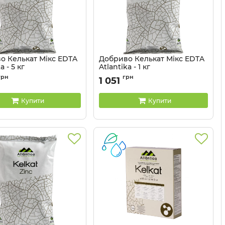
о Келькат Мікс EDTA
Добриво Келькат Мікс EDTA
a - 5 кг
Atlantika - 1 кг
3203056
Артикул:
3203057
грн
грн
1 051
Купити
Купити