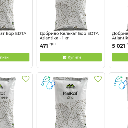
ат Бор EDTA
Добриво Келькат Бор EDTA
Добрив
Atlantika - 1 кг
Atlantik
Артикул:
3203055
Артикул:
грн
471
5 021
пити
Купити