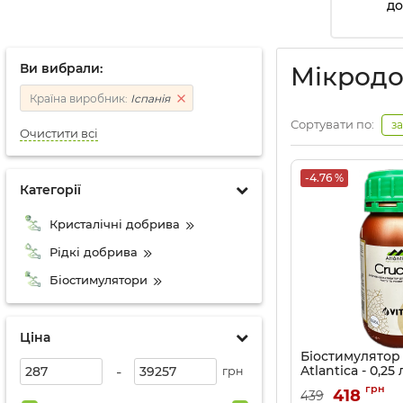
д
Ви вибрали:
Мікродо
Країна виробник:
Іспанія
Сортувати по:
з
Очистити всі
-4.76 %
Категорії
Кристалічні добрива
Рідкі добрива
Біостимулятори
Ціна
Біостимулятор
-
Atlantica - 0,25 
грн
Артикул:
3203078-0
грн
418
439