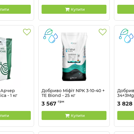
пити
Купити
 Арчер
Добриво Міфіт NPK 3-10-40 +
Добриво
ca - 1 кг
ТЕ Biond - 25 кг
34+3MgO
грн
3 567
3 828
пити
Купити