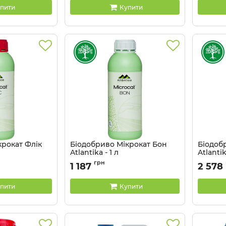
пити
Купити
крокат Флік
Біодобриво Мікрокат Бон
Біодоб
Atlantika - 1 л
Atlantik
Артикул:
320305
Артикул:
грн
1 187
2 578
пити
Купити