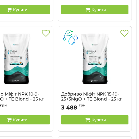
Купити
Купити
 Міфіт NPK 10-9-
Добриво Міфіт NPK 15-10-
 + TE Biond - 25 кг
25+3MgO + TE Biond - 25 кг
грн
грн
3 488
Купити
Купити