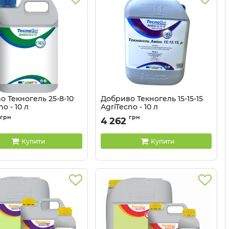
 Текногель 25-8-10
Добриво Текногель 15-15-15
o - 10 л
AgriTecno - 10 л
3201044
Артикул:
3201043
грн
грн
4 262
Купити
Купити