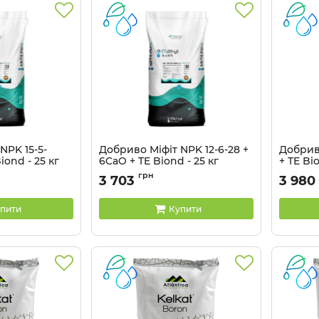
NPK 15-5-
Добриво Міфіт NPK 12-6-28 +
Добрив
ond - 25 кг
6CaO + TE Biond - 25 кг
+ TE Bio
грн
3 703
3 980
пити
Купити