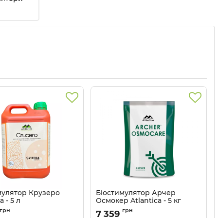
мулятор Крузеро
Біостимулятор Арчер
a - 5 л
Осмокер Atlantica - 5 кг
3203079
Артикул:
3203080
грн
грн
7 359