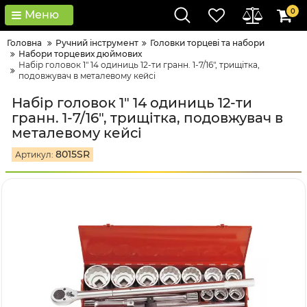
0
Меню
Головна
Ручний інструмент
Головки тopцeві тa нaбopи
Набори торцевих дюймових
Набір головок 1" 14 одиниць 12-ти гранн. 1-7/16", трищітка,
подовжувач в металевому кейсі
Набір головок 1" 14 одиниць 12-ти
гранн. 1-7/16", трищітка, подовжувач в
металевому кейсі
8015SR
Артикул: