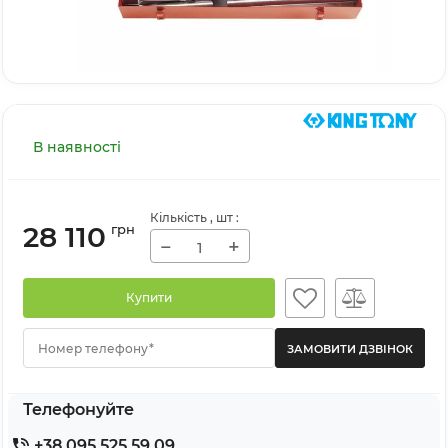
В наявності
Кількість
, шт
:
28 110
грн
−
+
Купити
Номер телефону*
Телефонуйте
+38 095 525 59 09