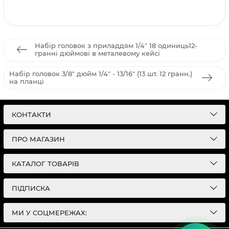
Набір головок з приладдям 1/4" 18 одиниць12-
гранні дюймові в металевому кейсі
Набір головок 3/8" дюйм 1/4" - 13/16" (13 шт. 12 гранн.)
на планці
КОНТАКТИ
ПРО МАГАЗИН
КАТАЛОГ ТОВАРІВ
ПІДПИСКА
МИ У СОЦМЕРЕЖАХ: