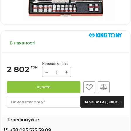
В наявності
Кількість
, шт
:
2 802
грн
−
+
Купити
Номер телефону*
Телефонуйте
+38 095 525 59 09