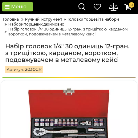
0
Меню
Головна
Ручний інструмент
Головки тopцeві тa нaбopи
Набори торцевих дюймових
Набір головок 1/4" 30 одиниць 12-гран. з трищіткою, карданом,
воротком, подовжувачем в металевому кейсі
Набір головок 1/4" 30 одиниць 12-гран.
з трищіткою, карданом, воротком,
подовжувачем в металевому кейсі
2030CR
Артикул: