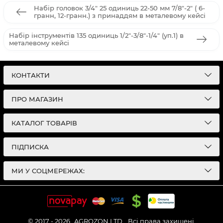
Набір головок 3/4" 25 одиниць 22-50 мм 7/8"-2" ( 6-
гранн, 12-гранн.) з принаддям в металевому кейсі
Набір інструментів 135 одиниць 1/2"-3/8"-1/4" (уп.1) в
металевому кейсі
КОНТАКТИ
ПРО МАГАЗИН
КАТАЛОГ ТОВАРІВ
ПІДПИСКА
МИ У СОЦМЕРЕЖАХ:
© 2017 - 2026
AGROZON LTD.
Всі права захищені.