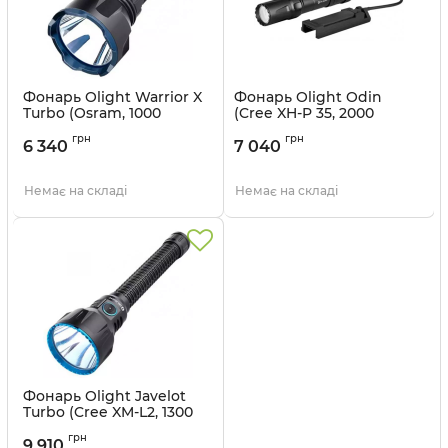
Фонарь Olight Warrior X
Фонарь Olight Odin
Turbo (Osram, 1000
(Cree XH-P 35, 2000
люмен, 2 режима,
люмен, 4 режима,
грн
грн
магнитная зарядка),
1x21700, магнитная
6 340
7 040
черный, комплект
зарядка), черный
Артикул:
7-1049
Артикул:
7-1053_black
Немає на складі
Немає на складі
Фонарь Olight Javelot
Turbo (Cree XM-L2, 1300
люмен, 4 режима,
грн
магнитная зарядка),
9 910