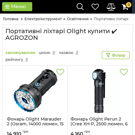
0
Меню
Головна
Електроінструмент
Освітлення
Портативні ліхтарі
Портативні ліхтарі Olight купити ✔️
AGROZON
замовчуванням
ціною
назвою
Фільтр
рейтингу
Фонарь Olight Marauder
Фонарь Olight Perun 2
2 (Osram, 14000 люмен, 15
(Cree XH-P, 2500 люмен, 6
режимов, USB Type-C),
режимов, 1x21700,
грн
грн
комплект
магнитная зарядка),
14 910
4 160