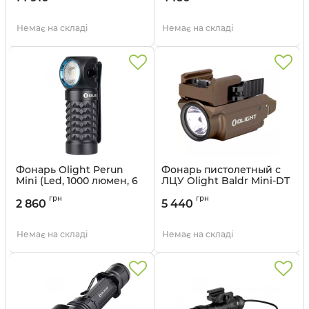
комплект
Артикул:
7-1060
Артикул:
7-1050_2
Немає на складі
Немає на складі
Фонарь Olight Perun
Фонарь пистолетный с
Mini (Led, 1000 люмен, 6
ЛЦУ Olight Baldr Mini-DT
режимов, 1x16340,
(600люмен, 1режим,
грн
грн
магнитная зарядка),
магнитная
2 860
5 440
комплект
зарядка),desert,
комплект
Артикул:
7-1050_kit
Немає на складі
Немає на складі
Артикул:
7-1048_desert