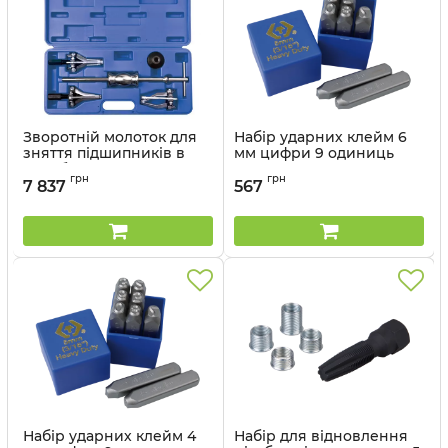
Зворотній молоток для
Набір ударних клейм 6
зняття підшипників в
мм цифри 9 одиниць
коробці з пластику KING
Артикул:
11409SQ06
грн
грн
TONY
7 837
567
Артикул:
796401MR
Набір ударних клейм 4
Набір для відновлення