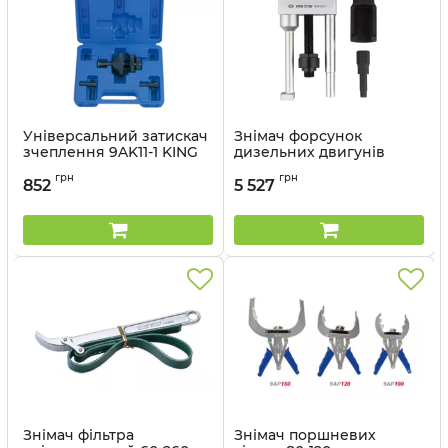
Універсальний затискач
Знімач форсунок
зчеплення 9AK11-1 KING
дизельних двигунів
TONY в пластиковому
Артикул:
9AN021
грн
грн
кейсі
852
5 527
Артикул:
9AK11-1
Знімач фільтра
Знімач поршневих