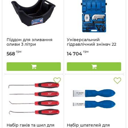
Піддон для зливання
Універсальний
оливи 3 літри
гідравлічний знімач 22
одиниці в пластиковому
Артикул:
9TT21-03
грн
грн
кейсі KING TONY
568
14 704
Артикул:
9BA01
Набір гаків та шил для
Набір шпателей для