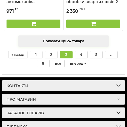
автомеханіка
обробки зварних швів 2
MILWAUKEE, (4шт)
одиниць
грн
грн
971
2 350
Артикул:
4932499471
Артикул:
9CJ072
Показати ще 24 товара
« назад
1
2
3
4
5
...
8
все
вперед »
КОНТАКТИ
ПРО МАГАЗИН
КАТАЛОГ ТОВАРІВ
ПІДПИСКА