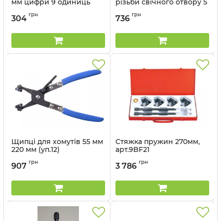
мм цифри 9 одиниць
різьби свічного отвору 5
одиниць
Артикул:
11409SQ04
грн
грн
304
736
Артикул:
11305SQ
Щипці для хомутів 55 мм
Стяжка пружин 270мм,
220 мм (уп.12)
арт.9BF21
Артикул:
9AA11
Артикул:
9BF21
грн
грн
907
3 786