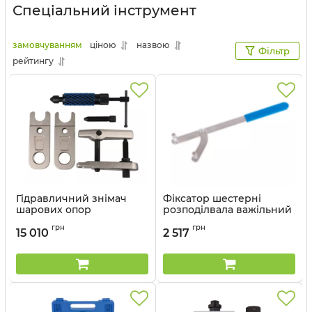
Спеціальний інструмент
замовчуванням
ціною
назвою
Фільтр
рейтингу
Гідравличний знімач
Фіксатор шестерні
шарових опор
розподілвала важільний
(комплект)
Артикул:
9AT3-A01
грн
грн
15 010
2 517
Артикул:
9HBE083