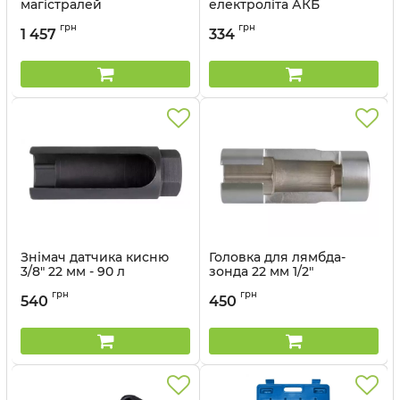
магістралей
електроліта АКБ
Артикул:
9AB11
Артикул:
9DD21
грн
грн
1 457
334
Знімач датчика кисню
Головка для лямбда-
3/8" 22 мм - 90 л
зонда 22 мм 1/2"
Артикул:
9AJ3322
Артикул:
9AJ4322
грн
грн
540
450