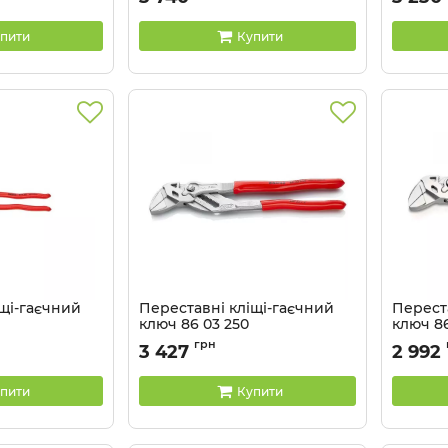
пити
Купити
щі-гаєчний
Переставні кліщі-гаєчний
Перест
ключ 86 03 250
ключ 86
Артикул:
86 03 250
Артикул:
грн
3 427
2 992
пити
Купити