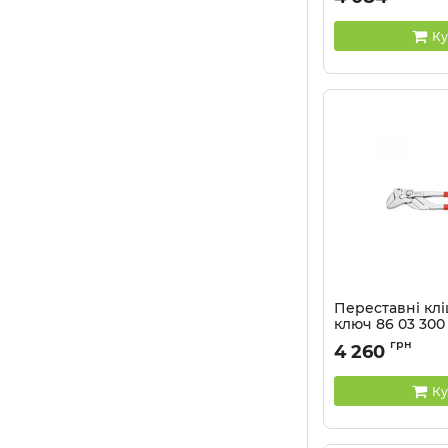
Ку
Переставні клі
ключ 86 03 300
Артикул:
86 03 300
грн
4 260
Ку