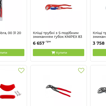
bra, 00 31 20
Кліщі трубні з S-подібним
Кліщі т
змиканням губок KNIPEX 83
змикан
60 020
30 015
1
грн
6 657
3 758
Артикул:
83 60 020
Артикул:
пити
Купити