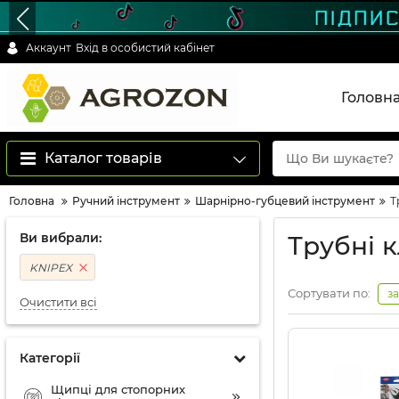
Аккаунт
Вхід в особистий кабінет
Головн
Каталог товарів
Головна
Ручний інструмент
Шарнірно-губцевий інструмент
Т
Ви вибрали:
Трубні 
KNIPEX
Сортувати по:
з
Очистити всі
Категорії
Щипці для стопорних