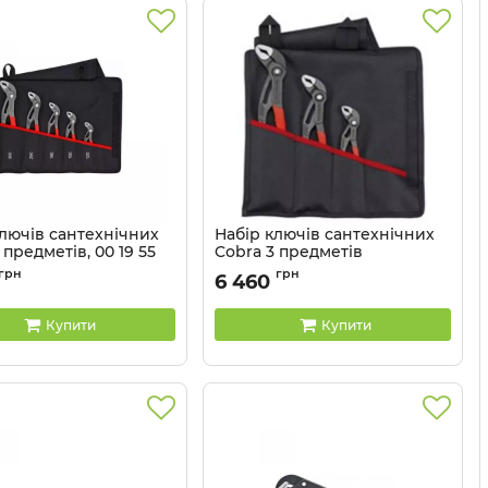
ключів сантехнічних
Набір ключів сантехнічних
 предметів, 00 19 55
Cobra 3 предметів
Артикул:
00 19 55 S9
грн
грн
6 460
00 19 55 S5
Купити
Купити