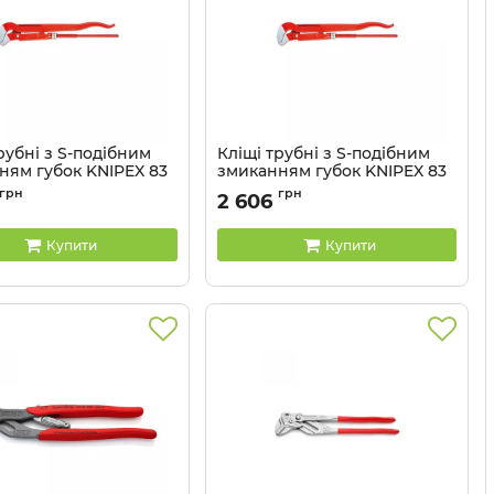
рубні з S-подібним
Кліщі трубні з S-подібним
ням губок KNIPEX 83
змиканням губок KNIPEX 83
30 010
грн
грн
2 606
83 30 015
Артикул:
83 30 010
Купити
Купити