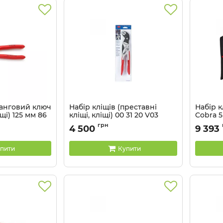
анговий ключ
Набір кліщів (преставні
Набір 
щі) 125 мм 86
кліщі, кліщі) 00 31 20 V03
Cobra 5
S5
Артикул:
00 31 20 V03
грн
4 500
9 393
Артикул:
пити
Купити