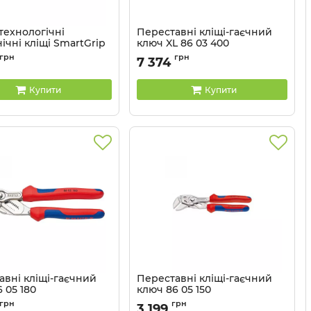
технологічні
Переставні кліщі-гаєчний
ічні кліщі SmartGrip
ключ XL 86 03 400
50 (автоматичне
Артикул:
86 03 400
грн
грн
7 374
ування)
85 01 250
Купити
Купити
авні кліщі-гаєчний
Переставні кліщі-гаєчний
 05 180
ключ 86 05 150
86 05 180
Артикул:
86 05 150
грн
грн
3 199