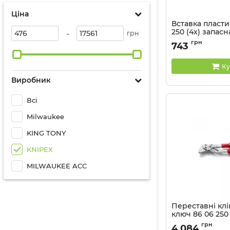
Ціна
Вставка пластик
250 (4x) запасн
-
грн
Артикул:
81 19 250 V
грн
743
Ку
Виробник
Всі
Milwaukee
KING TONY
KNIPEX
MILWAUKEE ACC
Переставні клі
ключ 86 06 250
Артикул:
86 06 250
грн
4 084