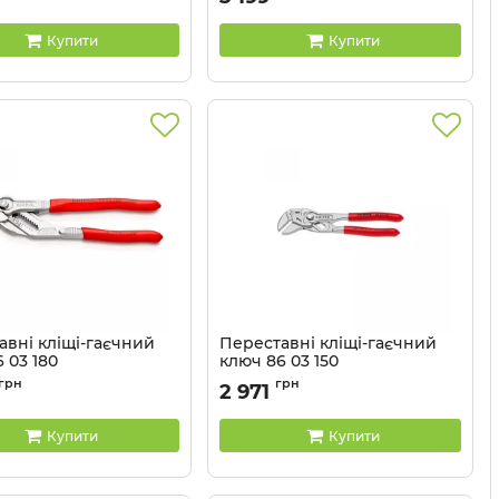
Купити
Купити
авні кліщі-гаєчний
Переставні кліщі-гаєчний
 03 180
ключ 86 03 150
86 03 180
Артикул:
86 03 150
грн
грн
2 971
Купити
Купити