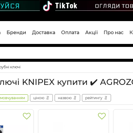
а
Бренди
Доставка
Оплата
Акції
Про нас
К
рубні ключі
ключі KNIPEX купити ✔️ AGRO
амовчуванням
ціною
назвою
рейтингу