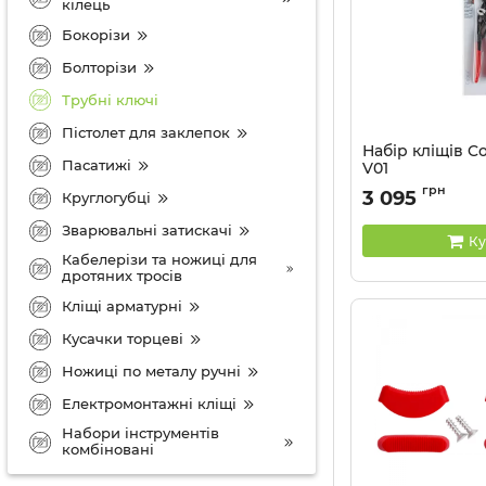
кілець
Бокорізи
Болторізи
Трубні ключі
Пістолет для заклепок
Набір кліщів Co
Пасатижі
V01
Артикул:
00 31 20 V0
грн
3 095
Круглогубці
Зварювальні затискачі
Ку
Кабелерізи та ножиці для
дротяних тросів
Кліщі арматурні
Кусачки торцеві
Ножиці по металу ручні
Електромонтажні кліщі
Набори інструментів
комбіновані