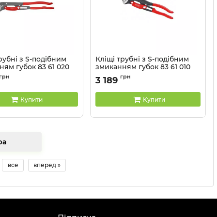
рубні з S-подібним
Кліщі трубні з S-подібним
ям губок 83 61 020
змиканням губок 83 61 010
83 61 020
Артикул:
83 61 010
грн
грн
3 189
Купити
Купити
товара
все
вперед »