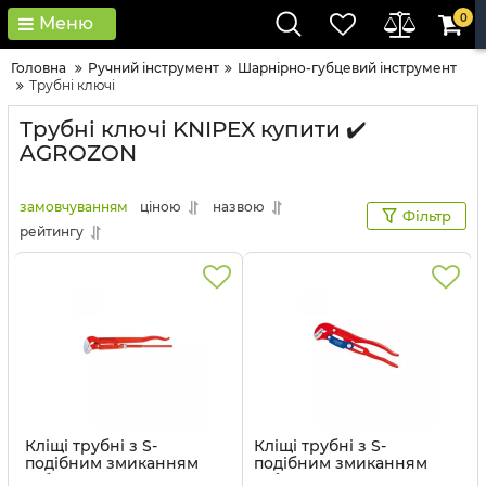
0
Меню
Головна
Ручний інструмент
Шарнірно-губцевий інструмент
Трубні ключі
Трубні ключі KNIPEX купити ✔️
AGROZON
замовчуванням
ціною
назвою
Фільтр
рейтингу
Кліщі трубні з S-
Кліщі трубні з S-
подібним змиканням
подібним змиканням
губок 83 30 020
губок 83 60 015