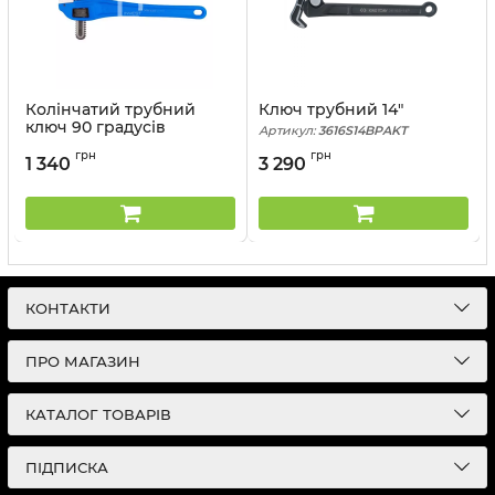
Колінчатий трубний
Ключ трубний 14"
ключ 90 градусів
Артикул:
3616S14BPAKT
довжина 14"
грн
грн
1 340
3 290
Артикул:
6541-14LUS
КОНТАКТИ
ПРО МАГАЗИН
КАТАЛОГ ТОВАРІВ
ПІДПИСКА