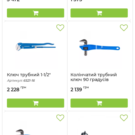
Ключ трубний 1-1/2"
Колінчатий трубний
ключ 90 градусів
Артикул:
6521-16
довжина 18"
грн
грн
2 228
2 139
Артикул:
6541-18LUS