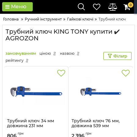
0
Меню
Головна
Ручний інструмент
Гайкові ключі
Трубний ключ
Трубний ключ KING TONY купити ✔️
AGROZON
замовчуванням
ціною
назвою
Фільтр
рейтингу
Трубний ключ 34 мм
Трубний ключ 76 мм,
довжина 231 мм
довжина 539 мм
Артикул:
6531-10
Артикул:
6531-24
грн
грн
806
2 396