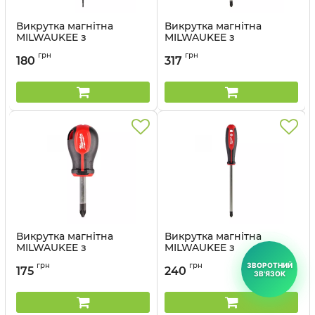
Викрутка магнітна
Викрутка магнітна
MILWAUKEE з
MILWAUKEE з
тригранною рукояткою
тригранною рукояткою
грн
грн
SL 0,4x2,5x75
PZ3x150
180
317
Артикул:
4932471774
Артикул:
4932471794
Викрутка магнітна
Викрутка магнітна
MILWAUKEE з
MILWAUKEE з
тригранною рукояткою
тригранною рукояткою
грн
грн
ЗВОРОТНИЙ
PZ2x45
PZ2x125
175
240
ЗВ'ЯЗОК
Артикул:
4932471792
Артикул:
4932471793