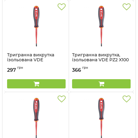
Тригранна викрутка
Тригранна викрутка,
ізольована VDE
ізольована VDE PZ2 X100
MILWAUKEE SL 0.4X2.5X75
(1 шт) (заміна для
грн
грн
4932464048)
297
366
Артикул:
4932478712
Артикул:
4932478726