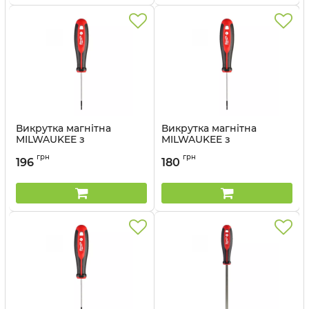
Викрутка магнітна
Викрутка магнітна
MILWAUKEE з
MILWAUKEE з
тригранною рукояткою
тригранною рукояткою
грн
грн
SL 0,5x3x150
SL 0,4x2x65
196
180
Артикул:
4932471776
Артикул:
4932471773