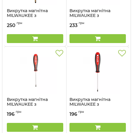
Викрутка магнітна
Викрутка магнітна
MILWAUKEE з
MILWAUKEE з
тригранною рукояткою
тригранною рукояткою
грн
грн
SL 1,2x6,5x125
SL 1,0x5,5x125
250
233
Артикул:
4932471781
Артикул:
4932471779
Викрутка магнітна
Викрутка магнітна
MILWAUKEE з
MILWAUKEE з
тригранною рукояткою
тригранною рукояткою
грн
грн
SL 0,8x4x100
SL 0,6x3,5x100
196
196
Артикул:
4932471778
Артикул:
4932471777