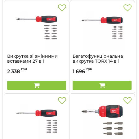
Викрутка зі змінними
Багатофункціональна
вставками 27 в 1
викрутка TORX 14 в 1
MILWAUKEE
MILWAUKEE
грн
грн
2 338
1 696
Артикул:
4932492808
Артикул:
4932492810