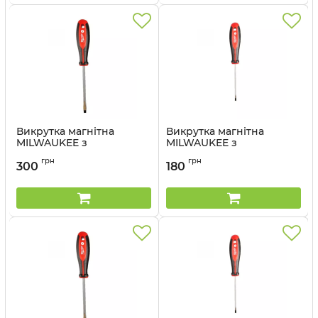
Викрутка магнітна
Викрутка магнітна
MILWAUKEE з
MILWAUKEE з
тригранною рукояткою
тригранною рукояткою
грн
грн
SL 1,2x8x150
SL 1,2x6,5x45
300
180
Артикул:
4932471782
Артикул:
4932471780