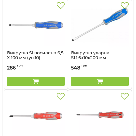
Викрутка Sl посилена 6,5
Викрутка ударна
Х 100 мм (уп.10)
SL1,6х10х200 мм
Артикул:
14626504
Артикул:
14621008
грн
грн
286
548