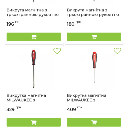
Викрута магнітна з
Викрута магнітна з
трьохгранною рукояттю
трьохгранною рукояттю
T15x75
T10x75
грн
грн
196
180
Артикул:
4932471800
Артикул:
4932471799
Викрутка магнітна
Викрутка магнітна
MILWAUKEE з
MILWAUKEE з
тригранною рукояткою
тригранною рукояткою
грн
грн
SL 1,6x8x175
SL 1,6x10x200
329
409
Артикул:
4932471783
Артикул:
4932471784