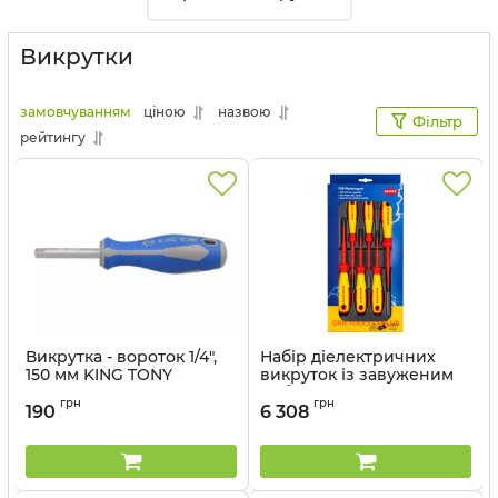
Викрутки
замовчуванням
ціною
назвою
Фільтр
рейтингу
Викрутка - вороток 1/4",
Набір діелектричних
150 мм KING TONY
викруток із завуженим
робочим кінцем KNIPEX
Артикул:
2178DF
грн
грн
00 20 12 V04,
190
6 308
шліц/Phillips/Pozidriv
Артикул:
00 20 01 V04