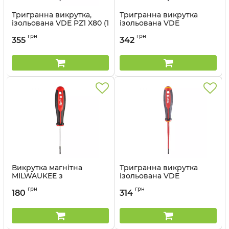
Тригранна викрутка,
Тригранна викрутка
ізольована VDE PZ1 X80 (1
ізольована VDE
шт) (заміна для
MILWAUKEE PH0 X60
грн
грн
4932464047)
355
342
Артикул:
4932478720
Артикул:
4932478725
Викрутка магнітна
Тригранна викрутка
MILWAUKEE з
ізольована VDE
тригранною рукояткою
MILWAUKEE SL 0.5X3X100
грн
грн
SL 0,5x3x75
180
314
Артикул:
4932478713
Артикул:
4932471775