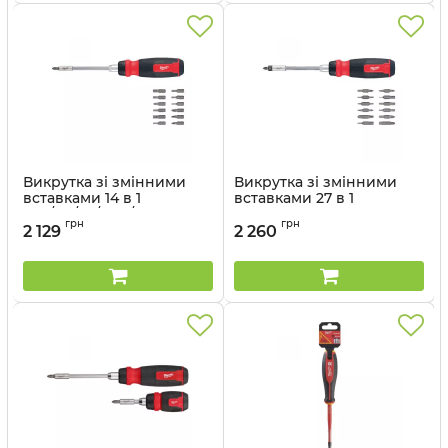
Викрутка зі змінними
Викрутка зі змінними
вставками 14 в 1
вставками 27 в 1
(PH/PZ/TX/HEX/SL)
MILWAUKEE
грн
грн
MILWAUKEE
2 129
2 260
Артикул:
4932480583
Артикул:
4932480582