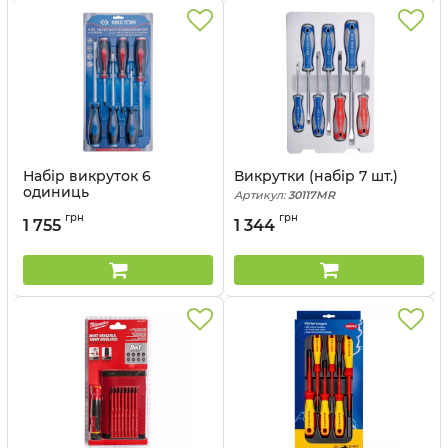
Набір викруток 6
Викрутки (набір 7 шт.)
одиниць
Артикул:
30117MR
Артикул:
30206AMRB
грн
грн
1 755
1 344