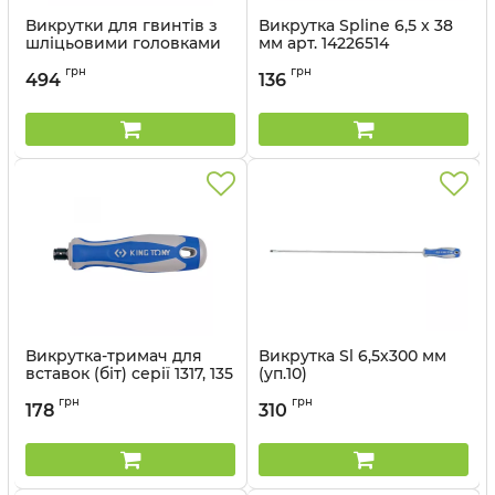
Викрутки для гвинтів з
Викрутка Spline 6,5 х 38
шліцьовими головками
мм арт. 14226514
KNIPEX 98 20 55
Артикул:
14226514
грн
грн
494
136
Артикул:
98 20 55
Викрутка-тримач для
Викрутка Sl 6,5х300 мм
вставок (біт) серії 1317, 135
(уп.10)
мм
Артикул:
14226512
грн
грн
178
310
Артикул:
91232