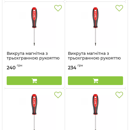
Викрута магнітна з
Викрута магнітна з
трьохгранною рукояттю
трьохгранною рукояттю
T25x100
T20x100
грн
грн
240
234
Артикул:
4932471802
Артикул:
4932471801