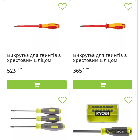
Викрутка для гвинтів з
Викрутка для гвинтів з
хрестовим шліцом
хрестовим шліцом
Phillips 98 24 02
Phillips 98 24 00
грн
грн
523
365
Артикул:
98 24 02
Артикул:
98 24 00