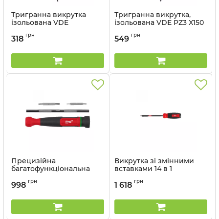
Тригранна викрутка
Тригранна викрутка,
ізольована VDE
ізольована VDE PZ3 X150
MILWAUKEE SL 0.8X4X100
(1 шт) (заміна для
грн
грн
4932464049)
318
549
Артикул:
4932478715
Артикул:
4932478727
Прецизійна
Викрутка зі змінними
багатофункціональна
вставками 14 в 1
викрутка 4 в 1 . Torx
Shockwave MILWAUKEE
грн
грн
MILWAUKEE
998
1 618
Артикул:
4932498174
Артикул:
4932498175