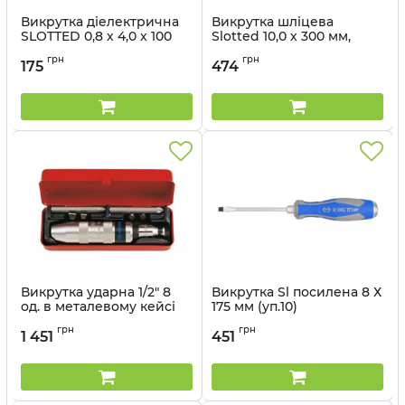
Викрутка діелектрична
Викрутка шліцева
SLOTTED 0,8 х 4,0 х 100
Slotted 10,0 х 300 мм,
мм
силова
грн
грн
175
474
Артикул:
14720404
Артикул:
14821012
Викрутка ударна 1/2" 8
Викрутка Sl посилена 8 Х
од. в металевому кейсі
175 мм (уп.10)
Артикул:
4108FR
Артикул:
14620807
грн
грн
1 451
451