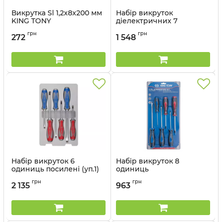
Викрутка Sl 1,2х8х200 мм
Набір викруток
KING TONY
діелектричних 7
одиниць
Артикул:
14A20808
грн
грн
272
1 548
Артикул:
30607MR
Набір викруток 6
Набір викруток 8
одиниць посилені (уп.1)
одиниць
KING TONY
Артикул:
30116AMRB
грн
грн
2 135
963
Артикул:
30206MR