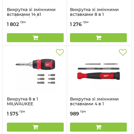
Викрутка зі змінними
Викрутка зі змінними
вставками 14 в1
вставками 8 в 1
(PH/PZ/SL/TX/HEX)
MILWAUKEE 4932492807
грн
грн
4932492806
1 802
1 276
Артикул:
4932492807
Артикул:
4932492806
Викрутка 8 в 1
Викрутка зі змінними
MILWAUKEE
вставками 4 в 1
MILWAUKEE
Артикул:
4932480581
грн
грн
1 575
989
Артикул:
4932480584