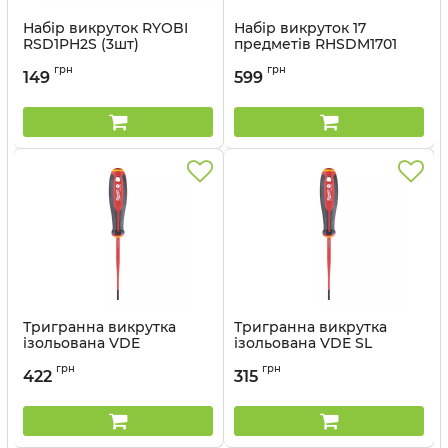
Набір викруток RYOBI
Набір викруток 17
RSD1PH2S (3шт)
предметів RHSDM1701
RYOBI
Артикул:
5132005349
грн
грн
149
599
Артикул:
5132006050
Тригранна викрутка
Тригранна викрутка
ізольована VDE
ізольована VDE SL
MILWAUKEE SL 1.2X6.5X150
0.6X3.5X100 (1
грн
грн
шт)MILWAUKEE
422
315
Артикул:
4932478717
Артикул:
4932478714