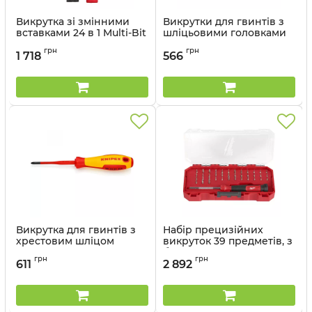
Викрутка зі змінними
Викрутки для гвинтів з
вставками 24 в 1 Multi-Bit
шліцьовими головками
MILWAUKEE
KNIPEX 98 20 65
грн
грн
1 718
566
Артикул:
4932498176
Артикул:
98 20 65
Викрутка для гвинтів з
Набір прецизійних
хрестовим шліцом
викруток 39 предметів, з
Phillips 98 24 01 SLS
бітами у футлярі
грн
грн
MILWAUKEE
611
2 892
Артикул:
98 24 01 SLS
Артикул:
4932498177