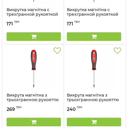
Викрутка магнітна с
Викрутка магнітна с
трехгранной рукояткой
трехгранной рукояткой
T8x65
T7x65
грн
грн
171
171
Артикул:
4932471797
Артикул:
4932471796
Викрута магнітна з
Викрута магнітна з
трьохгранною рукояттю
трьохгранною рукояттю
T40x125
T30x125
грн
грн
269
240
Артикул:
4932471804
Артикул:
4932471803