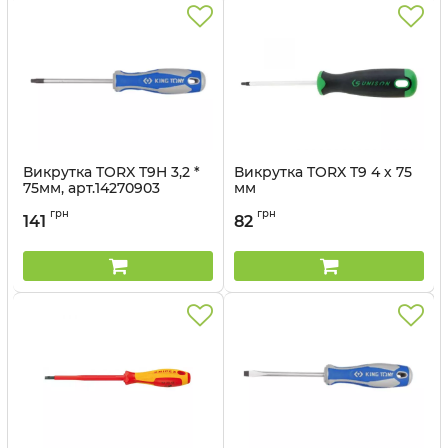
Викрутка TORX T9H 3,2 *
Викрутка TORX T9 4 х 75
75мм, арт.14270903
мм
Артикул:
14270903
Артикул:
14230903US
грн
грн
141
82