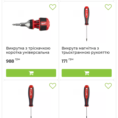
Викрутка з тріскачкою
Викрута магнітна з
коротка універсальна
трьохгранною рукояттю
MILWAUKEE, 8 в 1
T9x75
грн
грн
(комплект)
988
171
Артикул:
4932471798
Артикул:
4932471868