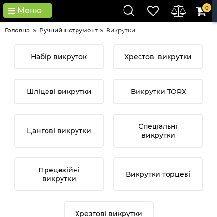
0
Меню
Головна
Ручний інструмент
Викрутки
Набір викруток
Хрестові викрутки
Шліцеві викрутки
Викрутки TORX
Спеціальні
Цангові викрутки
викрутки
Прецезійні
Викрутки торцеві
викрутки
Хрезтові викрутки