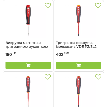
Викрутка магнітна з
Тригранна викрутка,
тригранною рукояткою
ізольована VDE PZ/SL2
T6x65
X100 (1 шт) (заміна для
грн
грн
4932464058)
180
402
Артикул:
4932471795
Артикул:
4932478736