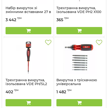
Набір викруток зі
Трехгранна викрутка,
змінними вставками 27 в
ізольована VDE PH2 X100
1 MILWAUKEE
(1 шт) (замена для
грн
грн
4932464044)
3 442
365
Артикул:
4932492811
Артикул:
4932478722
Трехгранна викрутка,
Викрутка з тріскачкою
ізольована VDE PH/SL2
універсальна
X100 (1 шт) (замена для
MILWAUKEE,9 в 1
грн
грн
4932464056)
(комплект)
402
1 482
Артикул:
4932478734
Артикул:
4932471598