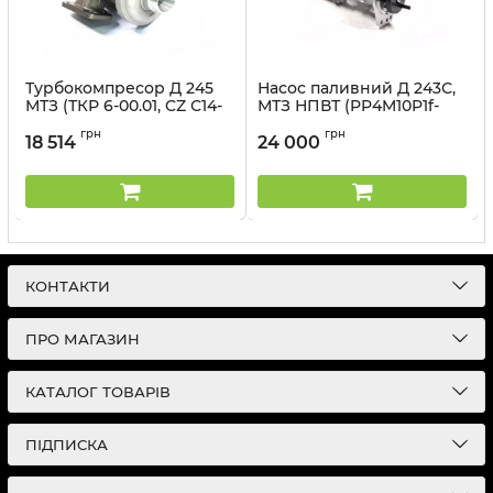
Турбокомпресор Д 245
Насос паливний Д 243С,
МТЗ (ТКР 6-00.01, CZ С14-
МТЗ НПВТ (PP4M10P1f-
127-02) (F-Diesel)
3478, 4УТНИ-1111997-620)
грн
грн
(F-Diesel)
18 514
24 000
Артикул:
FD244019900011
Артикул:
FD244003990042
КОНТАКТИ
ПРО МАГАЗИН
КАТАЛОГ ТОВАРІВ
ПІДПИСКА