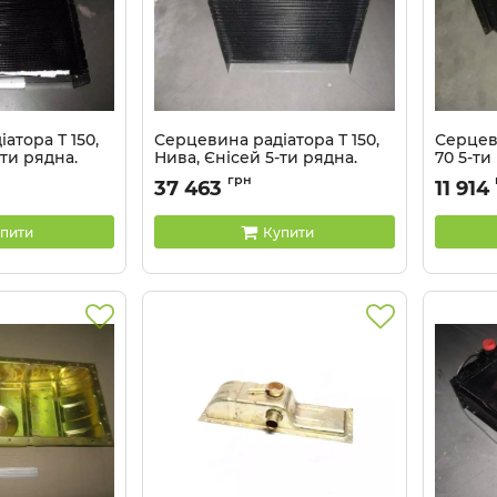
атора Т 150,
Серцевина радіатора Т 150,
Серцев
-ти рядна.
Нива, Єнісей 5-ти рядна.
70 5-ти
(мідь) PANOTO
Артикул:
грн
37 463
11 914
0
Артикул:
150У.13.020-1
пити
Купити