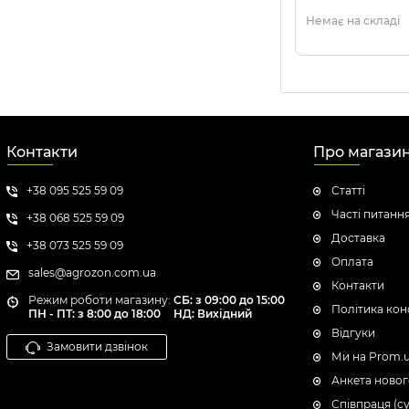
Немає на складі
Контакти
Про магази
+38 095 525 59 09
Статті
Часті питанн
+38 068 525 59 09
Доставка
+38 073 525 59 09
Оплата
sales@agrozon.com.ua
Контакти
Режим роботи магазину:
СБ: з 09:00 до 15:00
Політика кон
ПН - ПТ: з 8:00 до 18:00
НД: Вихідний
Відгуки
Замовити дзвінок
Ми на Prom.
Анкета новог
Співпраця (с