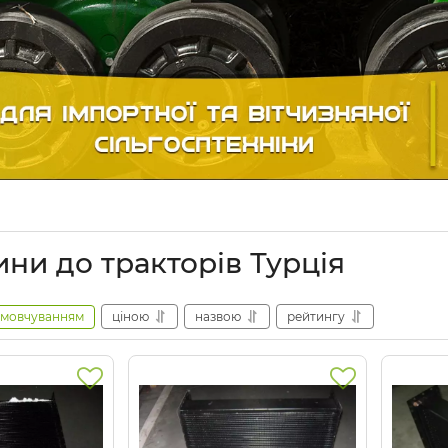
ини до тракторів Турція
амовчуванням
ціною
назвою
рейтингу