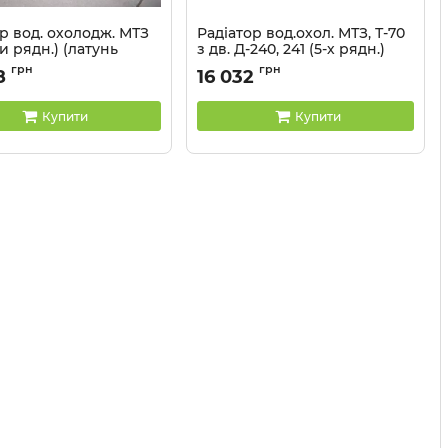
р вод. охолодж. МТЗ
Радіатор вод.охол. МТЗ, Т-70
ти рядн.) (латунь
з дв. Д-240, 241 (5-х рядн.)
 PANOTO
(мідь-латунь) PANOTO
грн
грн
8
16 032
1221.1301.010
Артикул:
70У-1301010
Купити
Купити