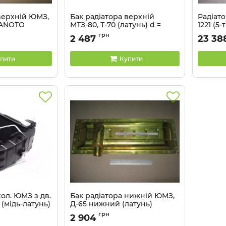
верхній ЮМЗ,
Бак радіатора верхній
Радіато
 PANOTO
МТЗ-80, Т-70 (латунь) d =
1221 (5-
14мм PANOTO
бачок)
0-Б
грн
2 487
23 38
Артикул:
70У-1301055
Артикул:
пити
Купити
хол. ЮМЗ з дв.
Бак радіатора нижній ЮМЗ,
) (мідь-латунь)
Д-65 нижний (латунь)
PANOTO
грн
2 904
Артикул:
36-1301.070-2