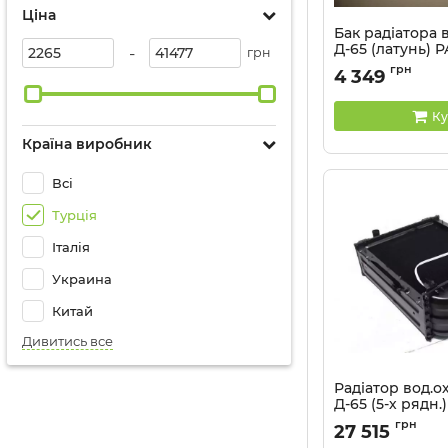
Ціна
Бак радіатора 
Д-65 (латунь)
-
грн
Артикул:
36-1301.05
грн
4 349
Ку
Країна виробник
Всі
Турція
Італія
Украина
Китай
Дивитись все
Радіатор вод.о
Д-65 (5-х рядн.
PANOTO
грн
27 515
Артикул:
45-1301006