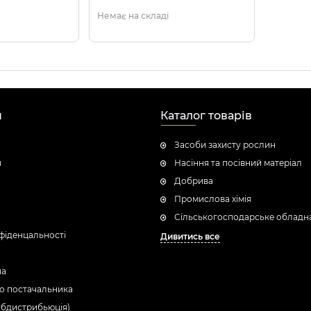
Немає на складі
н
Каталог товарів
Засоби захисту рослин
я
Насіння та посівний матеріал
Добрива
Промислова хімія
Сільськогосподарське обладн
фіденцальності
Дивитись все
ua
о постачальника
убдистрибьюція)