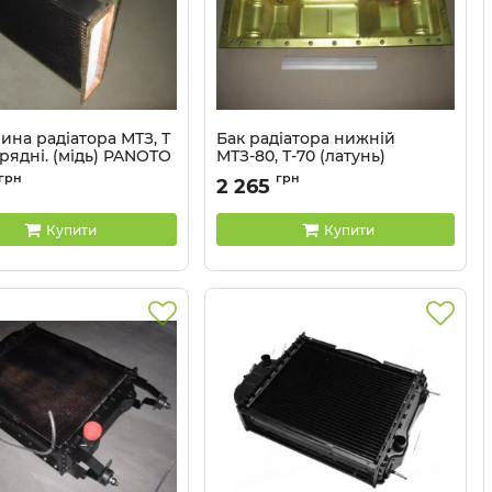
ина радіатора МТЗ, Т
Бак радіатора нижній
 рядні. (мідь) PANOTO
МТЗ-80, Т-70 (латунь)
PANOTO
70У.1301.020
грн
грн
2 265
Артикул:
70У-1301075
Купити
Купити