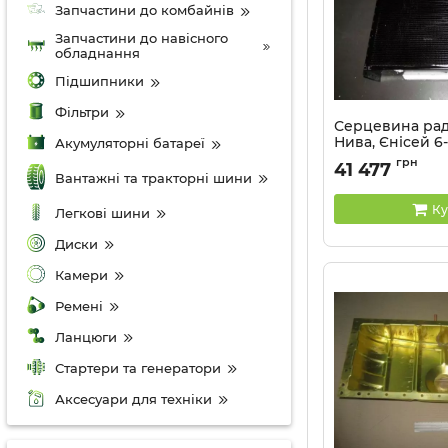
Запчастини до комбайнів
Запчастини до навісного
обладнання
Підшипники
Фільтри
Серцевина раді
Нива, Єнісей 6
Акумуляторні батареї
(мідь) PANOTO
грн
41 477
Вантажні та тракторні шини
Артикул:
150У.13.02
Ку
Легкові шини
Диски
Камери
Ремені
Ланцюги
Стартери та генератори
Аксесуари для техніки