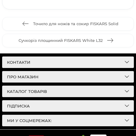
Точило для ножів та сокир FISKARS Solid
Сучкоріз площинний FISKARS White L32
КОНТАКТИ
ПРО МАГАЗИН
КАТАЛОГ ТОВАРІВ
ПІДПИСКА
МИ У СОЦМЕРЕЖАХ: