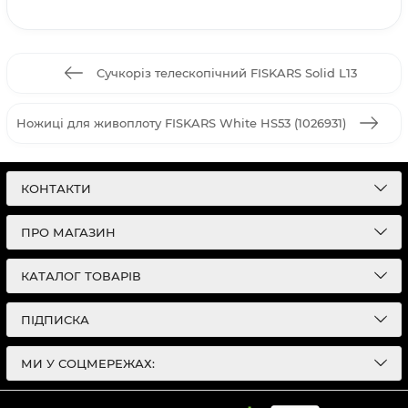
Cучкоріз телескопічний FISKARS Solid L13
Ножиці для живоплоту FISKARS White HS53 (1026931)
КОНТАКТИ
ПРО МАГАЗИН
КАТАЛОГ ТОВАРІВ
ПІДПИСКА
МИ У СОЦМЕРЕЖАХ: