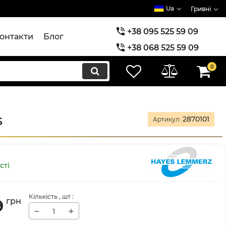
Ua
Гривні
+38 095 525 59 09
онтакти
Блог
+38 068 525 59 09
+38 073 525 59 09
0
s
2870101
Артикул:
сті
Кількість
, шт
:
9
грн
−
+