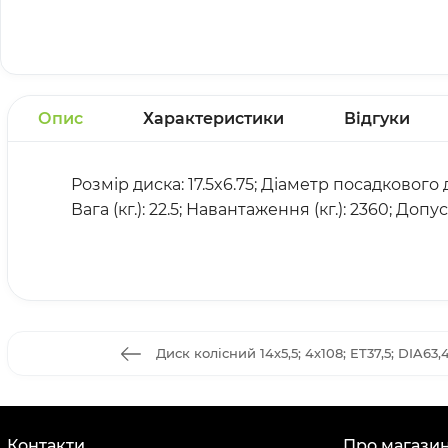
Опис
Характеристики
Відгуки
Розмір диска: 17.5x6.75; Діаметр посадкового ді
Вага (кг.): 22.5; Навантаження (кг.): 2360; Допус
Диск колiсний 14х5,5; 4х108; ET37,5; DIA63,4
Контакти
Про магази