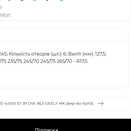
ідгук
Кількість отворів (шт.): 6; Виліт (мм): 127,5;
5/75 235/75 245/70 245/75 265/70 - R17,5
J 4x100 Et 39 DIA 56,5 GEELY MK (вир-во КрКЗ)
Підписка