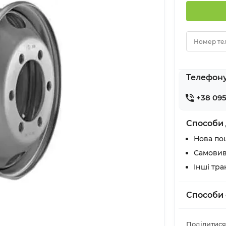
Номер те
Телефон
+38 095
Способи 
Нова по
Самовив
Інші тр
Способи 
Поділитися