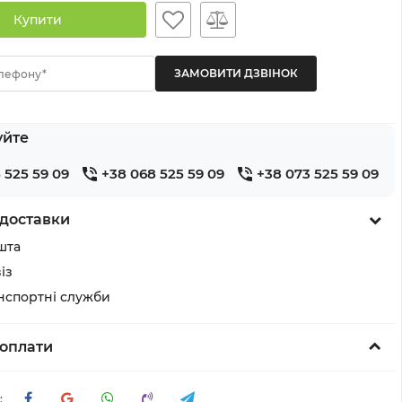
Купити
лефону*
уйте
 525 59 09
+38 068 525 59 09
+38 073 525 59 09
доставки
шта
із
анспортні служби
оплати
: