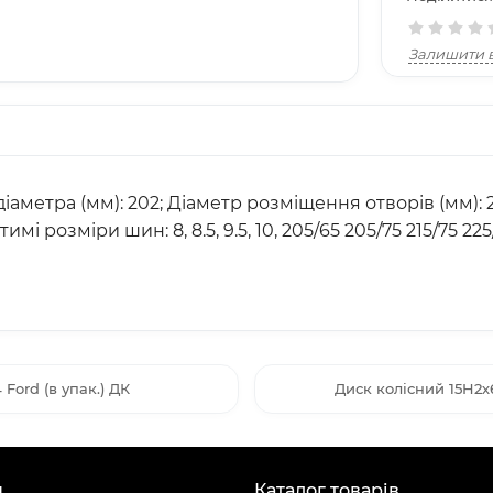
Залишити в
аметра (мм): 202; Діаметр розміщення отворів (мм): 245; 
тимі розміри шин: 8, 8.5, 9.5, 10, 205/65 205/75 215/75 22
 Ford (в упак.) ДК
Диск колісний 15H2х6
н
Каталог товарів