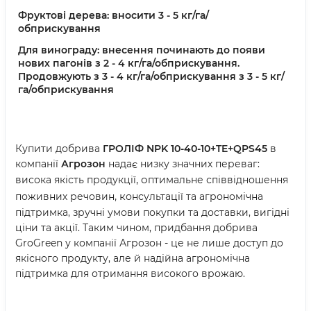
Фруктові дерева: вносити 3 - 5 кг/га/
обприскування
Для винограду: внесення починають до появи
нових пагонів з 2 - 4 кг/га/обприскування.
Продовжують з 3 - 4 кг/га/обприскування з 3 - 5 кг/
га/обприскування
Купити добрива
ГРОЛІФ NPK 10-40-10+TE+QPS45
в
компанії
Агрозон
надає низку значних переваг:
, о
висока якість продукції
птимальне співвідношення
, к
поживних речовин
онсультації та агрономічна
підтримка, зручні умови покупки та доставки, вигідні
ціни та акції. Таким чином, придбання добрива
GroGreen у компанії Агрозон - це не лише доступ до
якісного продукту, але й надійна агрономічна
підтримка для отримання високого врожаю.