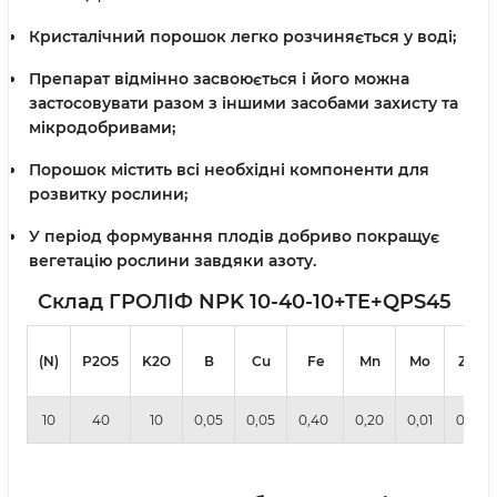
Кристалічний порошок легко розчиняється у воді;
Препарат відмінно засвоюється і його можна
застосовувати разом з іншими засобами захисту та
мікродобривами;
Порошок містить всі необхідні компоненти для
розвитку рослини;
У період формування плодів добриво покращує
вегетацію рослини завдяки азоту.
Склад ГРОЛІФ NPK 10-40-10+TE+QPS45
(N)
Р2О5
K2O
В
Cu
Fe
Mn
Mo
Zn
10
40
10
0,05
0,05
0,40
0,20
0,01
0,4