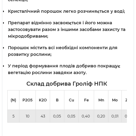
Кристалічний порошок легко розчиняється у воді;
Препарат відмінно засвоюється і його можна
застосовувати разом з іншими засобами захисту та
мікродобривами;
Порошок містить всі необхідні компоненти для
розвитку рослини;
У період формування плодів добриво покращує
вегетацію рослини завдяки азоту.
Склад добрива Гроліф НПК
(N)
Р2О5
K2O
В
Cu
Fe
Mn
Mo
Zn
5
10
43
0,05
0,05
0,40
0,20
0,01
0,4