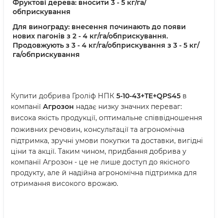
Фруктові дерева: вносити 3 - 5 кг/га/
обприскування
Для винограду: внесення починають до появи
нових пагонів з 2 - 4 кг/га/обприскування.
Продовжують з 3 - 4 кг/га/обприскування з 3 - 5 кг/
га/обприскування
Купити добрива Гроліф НПК
5-10-43+TE+QPS45
в
компанії
Агрозон
надає низку значних переваг:
, о
висока якість продукції
птимальне співвідношення
, к
поживних речовин
онсультації та агрономічна
підтримка, зручні умови покупки та доставки, вигідні
ціни та акції. Таким чином, придбання добрива у
компанії Агрозон - це не лише доступ до якісного
продукту, але й надійна агрономічна підтримка для
отримання високого врожаю.