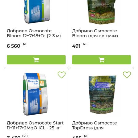
Добриво Osmocote
Добриво Osmocote
Bloom 12+7+18+Те (2-3 м)
Bloom (для квітучих
ICL - 25 кг
рослин) ICL - 1 кг
грн
грн
6 560
491
Артикул:
33015018
Артикул:
33015017
Добриво Osmocote Start
Добриво Osmocote
11+11+17+2MgO ICL - 25 кг
TopDress (для
поверхневого внесення)
Артикул:
33015041
грн
грн
- 1 кг