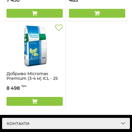
7 430
485
Артикул:
33015045
Добриво Micromax
Premium (3-4 м) ICL - 25
кг
грн
8 498
Артикул:
33015014
КОНТАКТИ