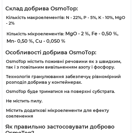
Склад добрива
OsmoTop:
Кількість макроелементів:
N - 22%, P - 5%, K - 10%, MgO
- 2%
MgO - 2 %,
Fe - 0,50 %,
Кількість мікроелементів:
Mn- 0,50 %,
Cu - 0,050 %
Особливості добрива
OsmoTop:
OsmoTop містить поживні речовини як з швидким,
так і з повільним вивільненням азоту і фосфору.
Технологія гранулювання забезпечує рівномірний
розподіл добрива у контейнерах.
OsmoTop буде триматися на поверхні субстрата.
Не містить пилу.
Містить додаткові мікроелементи для ефекту
озеленення
Як правильно застосовувати доброво
OsmoTop?