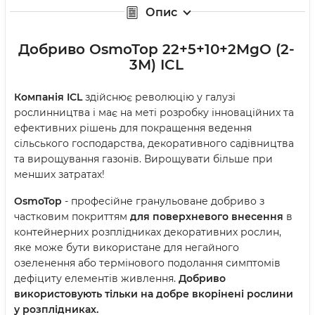
Опис
Добриво OsmoTop 22+5+10+2MgO (2-
3М) ICL
Компанія ICL
здійснює революцію у галузі
рослинництва і має на меті розробку інноваційних та
ефективних рішень для покращення ведення
сільського господарства, декоративного садівництва
та вирощування газонів. Вирощувати більше при
менших затратах!
OsmoTop
- професійне гранульоване добриво з
частковим покриттям
для поверхневого внесення
в
контейнерних розплідниках декоративних рослин,
яке може бути використане для негайного
озеленення або термінового подолання симптомів
дефіциту елементів живлення.
Добриво
використовують тільки на добре вкорінені рослини
у розплідниках.