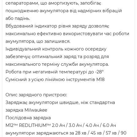
сепараторами, що амортизують, запобігає
пошкодженню акумулятора від надмірних вібрацій
або падінь.
Вбудований індикатор рівня заряду дозволяє
максимально ефективно використовувати час роботи
акумулятора, що залишився.
Індивідуальний контроль кожного осередку
забезпечує оптимальний заряд та розряд для
максимального терміну служби акумулятора.
Робота при негативній температурі до -28°
Сумісний з усією лінійкою інструментів M18
Опис зарядного пристрою:
Заряджає акумулятори швидше, ніж стандартна
зарядка Milwaukee
Послідовна зарядка
М12™ REDLITHIUM™ 2.0 Aч / 3.0 Aч / 4.0 Aч / 6.0 Aч
акумулятори заряджаються за 28 хв / 45 хв / 57 хв / 90