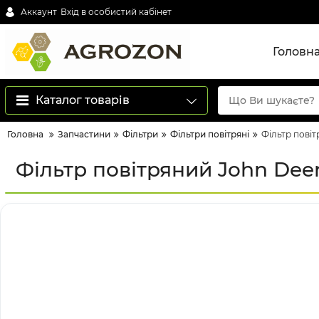
Аккаунт
Вхід в особистий кабінет
Головн
Каталог товарів
Головна
Запчастини
Фільтри
Фільтри повітряні
Фільтр пові
Фільтр повітряний John De