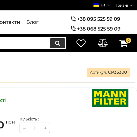
Ua
Гривні
+38 095 525 59 09
онтакти
Блог
+38 068 525 59 09
+38 073 525 59 09
0
CP33300
Артикул:
сті
Кількість
:
0
грн
−
+