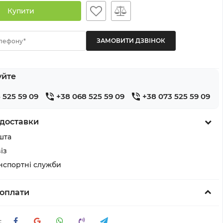
Купити
лефону*
уйте
 525 59 09
+38 068 525 59 09
+38 073 525 59 09
доставки
шта
із
анспортні служби
оплати
: