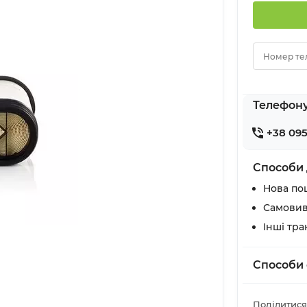
Номер те
Телефон
+38 095
Способи 
Нова по
Самовив
Інші тр
Способи 
Поділитися