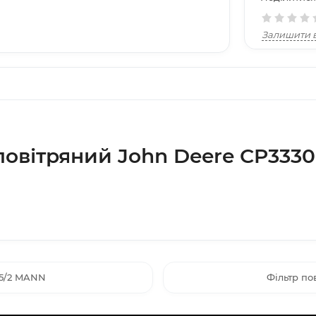
Залишити в
повітряний John Deere CP33
45/2 MANN
Фільтр по