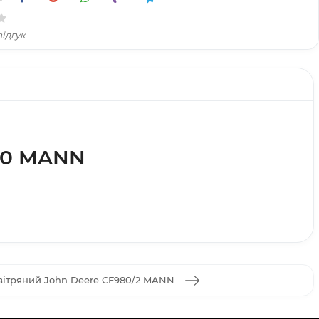
ідгук
300 MANN
вітряний John Deere CF980/2 MANN