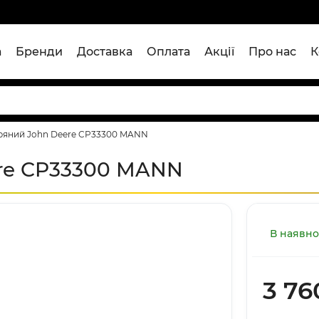
а
Бренди
Доставка
Оплата
Акції
Про нас
К
тряний John Deere CP33300 MANN
ere CP33300 MANN
В наявно
3 76